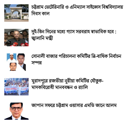
চট্টগ্রাম ভেটেরিনারি ও এনিম্যাল সাইন্সেস বিশ্ববিদ্যালয়
দিবস কাল
দুই-তিন দিনের মধ্যে গ্যাস সরবরাহ স্বাভাবিক হবে :
জ্বালানি মন্ত্রী
সোনালী বাজার পরিচালনা কমিটির ত্রি-বার্ষিক নির্বাচন
সম্পন্ন
মুরাদপুরে রজভীয়া নূরীয়া কমিটির যৌতুক-
মাদকবিরোধী মানববন্ধন ও র‌্যালি
জাপান সফরে চট্টগ্রাম ওয়াসার এমডি জানে আলম