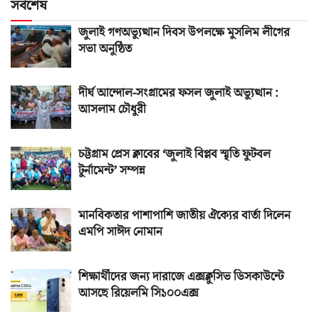
সর্বশেষ
জুলাই গণঅভ্যুত্থান দিবস উপলক্ষে মুসলিম লীগের
সভা অনুষ্ঠিত
দীর্ঘ আন্দোল-সংগ্রামের ফসল জুলাই অভ্যুত্থান :
আসলাম চৌধুরী
চট্টগ্রাম প্রেস ক্লাবের ‘জুলাই বিপ্লব স্মৃতি ফুটবল
টুর্নামেন্ট’ সম্পন্ন
মানবিকতার পাশাপাশি জাতীয় ঐক্যের বার্তা দিলেন
এমপি সাঈদ নোমান
শিক্ষার্থীদের জন্য দারাজে এক্সক্লুসিভ ডিসকাউন্টে
আসছে রিয়েলমি সি১০০এক্স