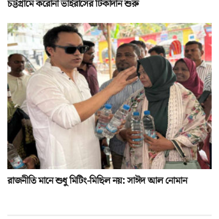
চট্টগ্রামে করোনা ভাইরাসের টিকাদান শুরু
রাজনীতি মানে শুধু মিটিং-মিছিল নয়: সাঈদ আল নোমান