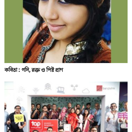
কবিতা : গদি, রক্ত ও পিষ্ট প্রাণ