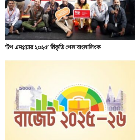
‘টপ এমপ্লয়ার ২০২৫’ স্বীকৃতি পেল বাংলালিংক