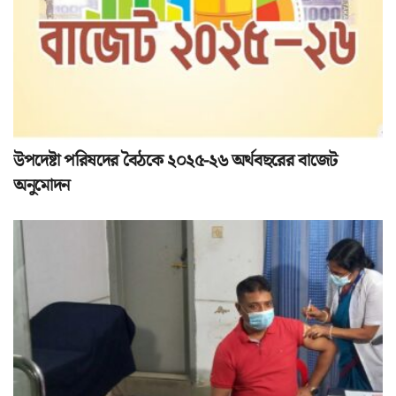
উপদেষ্টা পরিষদের বৈঠকে ২০২৫-২৬ অর্থবছরের বাজেট
অনুমোদন