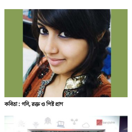
কবিতা : গদি, রক্ত ও পিষ্ট প্রাণ