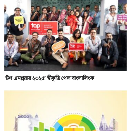
‘টপ এমপ্লয়ার ২০২৫’ স্বীকৃতি পেল বাংলালিংক