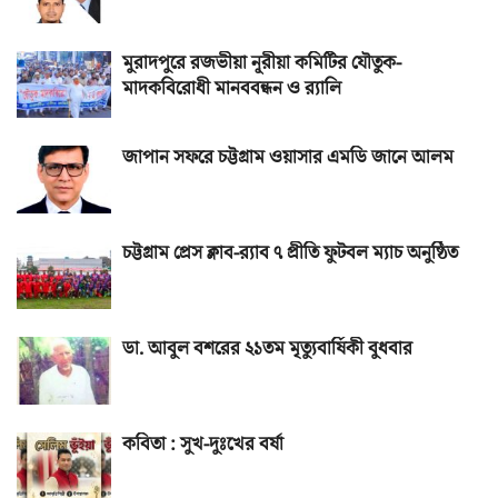
মুরাদপুরে রজভীয়া নূরীয়া কমিটির যৌতুক-
মাদকবিরোধী মানববন্ধন ও র‌্যালি
জাপান সফরে চট্টগ্রাম ওয়াসার এমডি জানে আলম
চট্টগ্রাম প্রেস ক্লাব-র‌্যাব ৭ প্রীতি ফুটবল ম্যাচ অনুষ্ঠিত
ডা. আবুল বশরের ২১তম মৃত্যুবার্ষিকী বুধবার
কবিতা : সুখ-দুঃখের বর্ষা