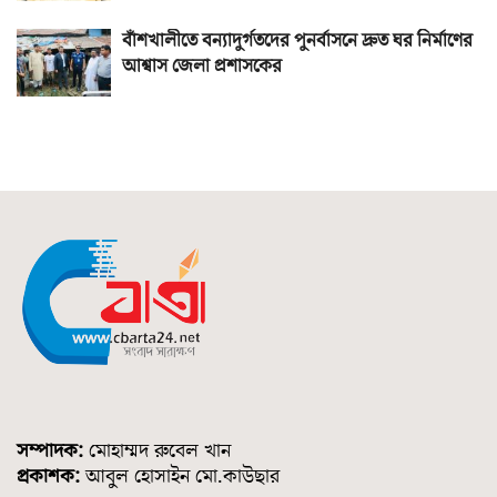
বাঁশখালীতে বন্যাদুর্গতদের পুনর্বাসনে দ্রুত ঘর নির্মাণের
আশ্বাস জেলা প্রশাসকের
সম্পাদক:
মোহাম্মদ রুবেল খান
প্রকাশক:
আবুল হোসাইন মো.কাউছার