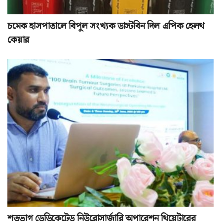
চমেক হাসপাতালে বিপুল সংখ্যক ডাস্টবিন দিল এপিক হেলথ
কেয়ার
শতভাগ ডেডিকেটেড নিউরোসার্জারি অপারেশন থিয়েটারের