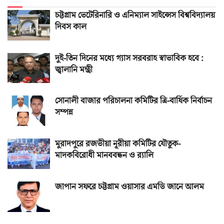
চট্টগ্রাম ভেটেরিনারি ও এনিম্যাল সাইন্সেস বিশ্ববিদ্যালয়
দিবস কাল
দুই-তিন দিনের মধ্যে গ্যাস সরবরাহ স্বাভাবিক হবে :
জ্বালানি মন্ত্রী
সোনালী বাজার পরিচালনা কমিটির ত্রি-বার্ষিক নির্বাচন
সম্পন্ন
মুরাদপুরে রজভীয়া নূরীয়া কমিটির যৌতুক-
মাদকবিরোধী মানববন্ধন ও র‌্যালি
জাপান সফরে চট্টগ্রাম ওয়াসার এমডি জানে আলম