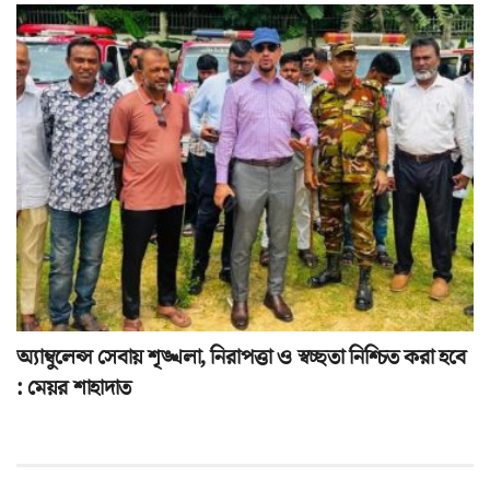
অ্যাম্বুলেন্স সেবায় শৃঙ্খলা, নিরাপত্তা ও স্বচ্ছতা নিশ্চিত করা হবে
: মেয়র শাহাদাত