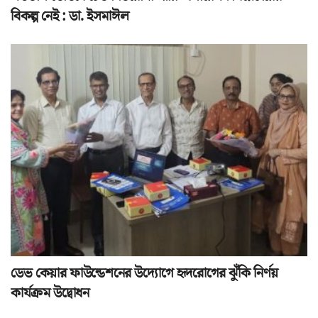
বিকল্প নেই : ডা. ইসমাঈল
ডেভ কেয়ার ফাউন্ডেশনের উদ্যোগে হৃদরোগের ঝুঁকি নির্ণয়
কার্যক্রম উদ্বোধন