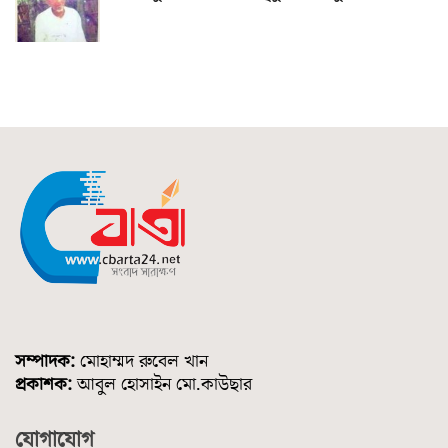
সম্পাদক:
মোহাম্মদ রুবেল খান
প্রকাশক:
আবুল হোসাইন মো.কাউছার
যোগাযোগ