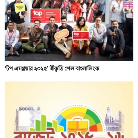
‘টপ এমপ্লয়ার ২০২৫’ স্বীকৃতি পেল বাংলালিংক