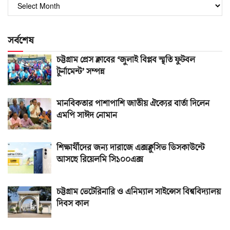
পুরোনো
সংখ্যা
সর্বশেষ
চট্টগ্রাম প্রেস ক্লাবের ‘জুলাই বিপ্লব স্মৃতি ফুটবল
টুর্নামেন্ট’ সম্পন্ন
মানবিকতার পাশাপাশি জাতীয় ঐক্যের বার্তা দিলেন
এমপি সাঈদ নোমান
শিক্ষার্থীদের জন্য দারাজে এক্সক্লুসিভ ডিসকাউন্টে
আসছে রিয়েলমি সি১০০এক্স
চট্টগ্রাম ভেটেরিনারি ও এনিম্যাল সাইন্সেস বিশ্ববিদ্যালয়
দিবস কাল