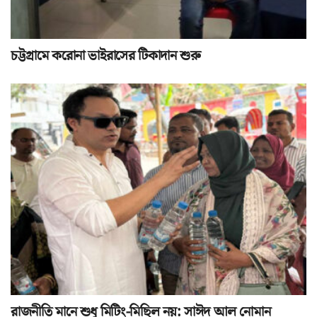
চট্টগ্রামে করোনা ভাইরাসের টিকাদান শুরু
রাজনীতি মানে শুধু মিটিং-মিছিল নয়: সাঈদ আল নোমান