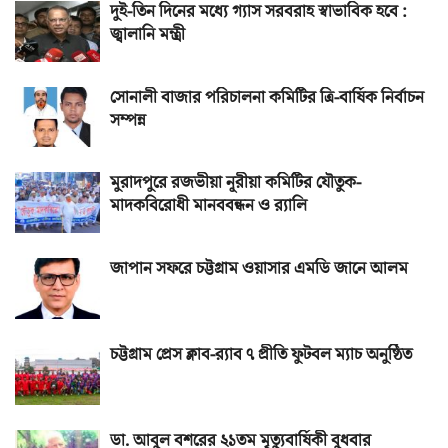
দুই-তিন দিনের মধ্যে গ্যাস সরবরাহ স্বাভাবিক হবে :
জ্বালানি মন্ত্রী
সোনালী বাজার পরিচালনা কমিটির ত্রি-বার্ষিক নির্বাচন
সম্পন্ন
মুরাদপুরে রজভীয়া নূরীয়া কমিটির যৌতুক-
মাদকবিরোধী মানববন্ধন ও র‌্যালি
জাপান সফরে চট্টগ্রাম ওয়াসার এমডি জানে আলম
চট্টগ্রাম প্রেস ক্লাব-র‌্যাব ৭ প্রীতি ফুটবল ম্যাচ অনুষ্ঠিত
ডা. আবুল বশরের ২১তম মৃত্যুবার্ষিকী বুধবার