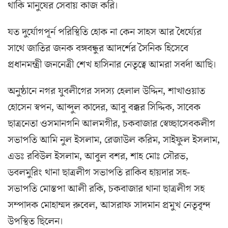
থাকি মানুষের সেবায় কাজ করি।
যত দুর্যোগপূর্ন পরিস্থিতি হোক না কেন সাহস আর ধৈর্য্যের
সাথে জাতির জনক বঙ্গবন্ধুর আদর্শের সৈনিক হিসেবে
প্রধানমন্ত্রী জননেত্রী শেখ হাসিনার নেতৃত্বে আমরা সবর্দা আছি।
অনুষ্ঠানে নগর যুবলীগের সদস্য হেলাল উদ্দিন, শাখাওয়াত
হোসেন স্বপন, আব্দুল কাদের, আবু বক্কর সিদ্দিক, সাবেক
ছাত্রনেতা ওসমানগনি আলমগীর, চকবাজার স্বেচ্ছাসেবকলীগ
সভাপতি আমি নুল ইসলাম, রেজাউল করিম, সাইফুল ইসলাম,
এডঃ রবিউল ইসলাম, আবুল বশর, শাহ মোঃ সৌরভ,
ডবলমুরিং থানা ছাত্রলীগ সভাপতি রাকিব হায়দার সহ-
সভাপতি মোস্তপা আলী রকি, চকবাজার থানা ছাত্রলীগ সহ
সম্পাদক মোহাম্মদ রুবেল, আসরাফ সাদমান প্রমুখ নেতৃবৃন্দ
উপস্থিত ছিলেন।