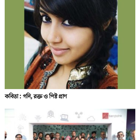
কবিতা : গদি, রক্ত ও পিষ্ট প্রাণ