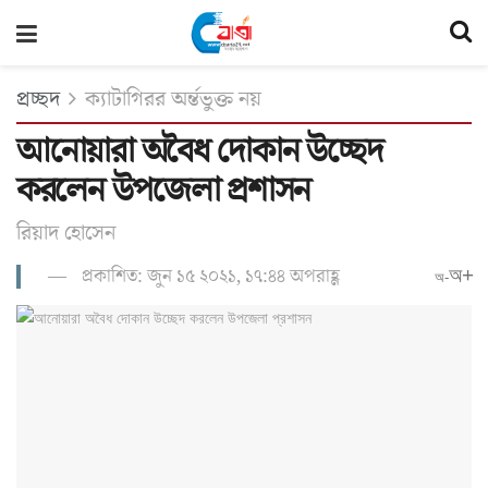
প্রচ্ছদ
ক্যাটাগিরর অর্ন্তভুক্ত নয়
আনোয়ারা অবৈধ দোকান উচ্ছেদ
করলেন উপজেলা প্রশাসন
রিয়াদ হো‌সেন
প্রকাশিত: জুন ১৫ ২০২১, ১৭:৪৪ অপরাহ্ণ
অ+
অ-