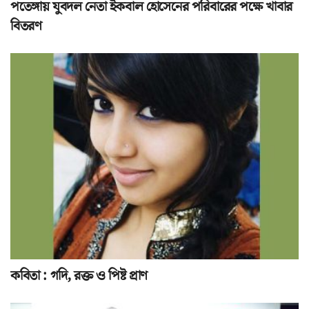
পতেঙ্গায় যুবদল নেতা ইকবাল হোসেনের পরিবারের পক্ষে খাবার
বিতরণ
কবিতা : গদি, রক্ত ও পিষ্ট প্রাণ