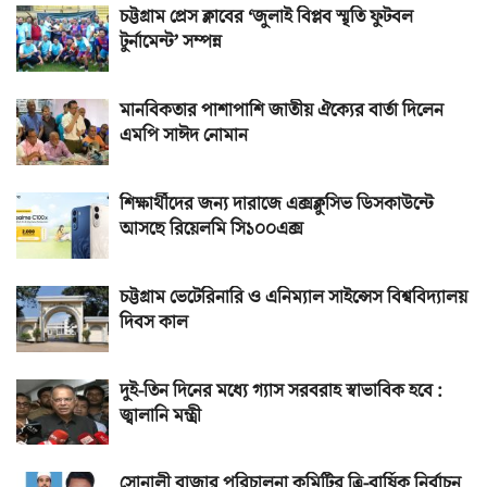
চট্টগ্রাম প্রেস ক্লাবের ‘জুলাই বিপ্লব স্মৃতি ফুটবল
টুর্নামেন্ট’ সম্পন্ন
মানবিকতার পাশাপাশি জাতীয় ঐক্যের বার্তা দিলেন
এমপি সাঈদ নোমান
শিক্ষার্থীদের জন্য দারাজে এক্সক্লুসিভ ডিসকাউন্টে
আসছে রিয়েলমি সি১০০এক্স
চট্টগ্রাম ভেটেরিনারি ও এনিম্যাল সাইন্সেস বিশ্ববিদ্যালয়
দিবস কাল
দুই-তিন দিনের মধ্যে গ্যাস সরবরাহ স্বাভাবিক হবে :
জ্বালানি মন্ত্রী
সোনালী বাজার পরিচালনা কমিটির ত্রি-বার্ষিক নির্বাচন