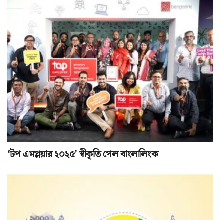
‘টপ এমপ্লয়ার ২০২৫’ স্বীকৃতি পেল বাংলালিংক