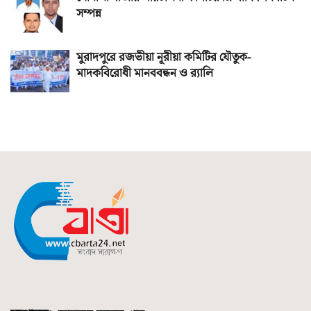
সম্পন্ন
মুরাদপুরে রজভীয়া নূরীয়া কমিটির যৌতুক-
মাদকবিরোধী মানববন্ধন ও র‌্যালি