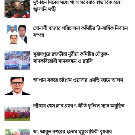
দুই-তিন দিনের মধ্যে গ্যাস সরবরাহ স্বাভাবিক হবে :
জ্বালানি মন্ত্রী
সোনালী বাজার পরিচালনা কমিটির ত্রি-বার্ষিক নির্বাচন
সম্পন্ন
মুরাদপুরে রজভীয়া নূরীয়া কমিটির যৌতুক-
মাদকবিরোধী মানববন্ধন ও র‌্যালি
জাপান সফরে চট্টগ্রাম ওয়াসার এমডি জানে আলম
চট্টগ্রাম প্রেস ক্লাব-র‌্যাব ৭ প্রীতি ফুটবল ম্যাচ অনুষ্ঠিত
ডা. আবুল বশরের ২১তম মৃত্যুবার্ষিকী বুধবার