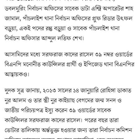
ডবলমুরিং নির্বাচন অফিসের সাবেক ডাটা এন্ট্রি অপারেটর শাহ
জামাল, পাঁচলাইশ থানা নির্বাচন অফিসের প্রুফ রিডার উৎফল
বড়ুয়া, একই পদের রন্তু বড়ুয়া ও সাবেক পাঁচলাইশ থানা
নির্বাচন অফিসার আব্দুল লতিফ শেখ।
আসামি‌দের ম‌ধ্যে সরফরাজ কা‌দের রা‌সেল ৩৯ নম্বর ওয়ার্ডের
বিএনপি মনোনীত কাউন্সিলর প্রার্থী ও ইপিজেড থানা বিএনপির
আহ্বায়কও।
দুদক সূত্র জানায়, ২০১৩ সালের ১৪ জানুয়ারি রোহিঙ্গা ডাকাত
নুর আলম ও তার স্ত্রী নুর কাইয়াছ বেগমের জন্ম সনদ ও
জাতীয় পরিচয়পত্র ইস্যু করেন ৩৯ ওয়ার্ডের সাবেক
কাউন্সিলর সরফরাজ কাদের রাসেল। পরের বছর তারা
ভোটার তালিকায় অর্ন্তভুক্ত হওয়ার জন্য তারা নির্বাচন কমিশন