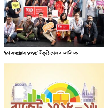
‘টপ এমপ্লয়ার ২০২৫’ স্বীকৃতি পেল বাংলালিংক