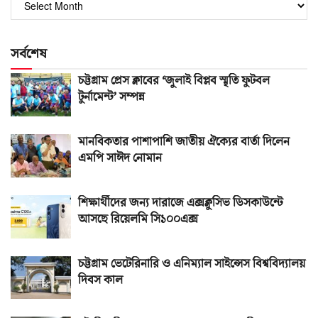
সংখ্যা
সর্বশেষ
চট্টগ্রাম প্রেস ক্লাবের ‘জুলাই বিপ্লব স্মৃতি ফুটবল
টুর্নামেন্ট’ সম্পন্ন
মানবিকতার পাশাপাশি জাতীয় ঐক্যের বার্তা দিলেন
এমপি সাঈদ নোমান
শিক্ষার্থীদের জন্য দারাজে এক্সক্লুসিভ ডিসকাউন্টে
আসছে রিয়েলমি সি১০০এক্স
চট্টগ্রাম ভেটেরিনারি ও এনিম্যাল সাইন্সেস বিশ্ববিদ্যালয়
দিবস কাল