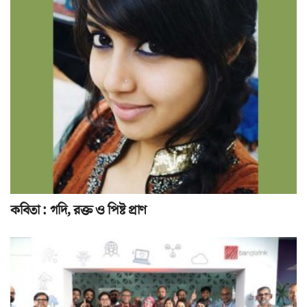
কবিতা : গদি, রক্ত ও পিষ্ট প্রাণ