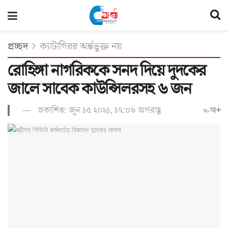
প্রচ্ছদ
ক্যাটাগিরর অর্ন্তভুক্ত নয়
রো‌হিঙ্গা নাগ‌রিক‌কে সনদ দি‌য়ে দুদ‌কের
জা‌লে সা‌বেক কাউ‌ন্সিলরসহ ৬ জন
প্রকাশিত: জুন ১৫ ২০২১, ১৭:০৬ অপরাহ্ণ
অ+
অ-