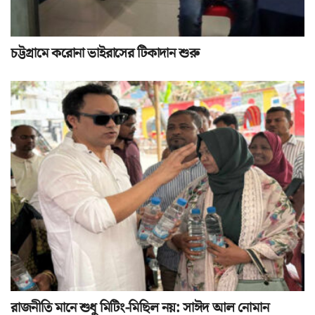
চট্টগ্রামে করোনা ভাইরাসের টিকাদান শুরু
রাজনীতি মানে শুধু মিটিং-মিছিল নয়: সাঈদ আল নোমান