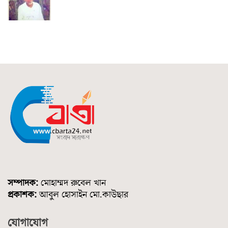
সম্পাদক:
মোহাম্মদ রুবেল খান
প্রকাশক:
আবুল হোসাইন মো.কাউছার
যোগাযোগ