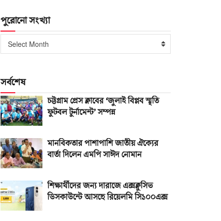
পুরোনো সংখ্যা
পুরোনো
Select Month
সংখ্যা
সর্বশেষ
চট্টগ্রাম প্রেস ক্লাবের ‘জুলাই বিপ্লব স্মৃতি
ফুটবল টুর্নামেন্ট’ সম্পন্ন
মানবিকতার পাশাপাশি জাতীয় ঐক্যের
বার্তা দিলেন এমপি সাঈদ নোমান
শিক্ষার্থীদের জন্য দারাজে এক্সক্লুসিভ
ডিসকাউন্টে আসছে রিয়েলমি সি১০০এক্স