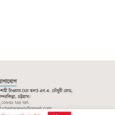
োগাযোগ
শাহী টাওয়ার (২য় তলা) এন.এ. চৌধুরী রোড,
্দরকিল্লা, চট্টগ্রাম।
০১৮৫১ ২১৪ ৭৪৭
cbartanews@gmail.com