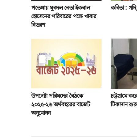
পতেঙ্গায় যুবদল নেতা ইকবাল
কবিতা : গদি, 
হোসেনের পরিবারের পক্ষে খাবার
বিতরণ
উপদেষ্টা পরিষদের বৈঠকে
চট্টগ্রামে ক
২০২৫-২৬ অর্থবছরের বাজেট
টিকাদান শুর
অনুমোদন