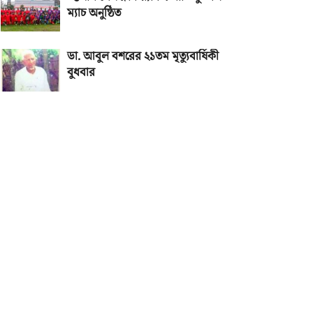
ম্যাচ অনুষ্ঠিত
ডা. আবুল বশরের ২১তম মৃত্যুবার্ষিকী
বুধবার