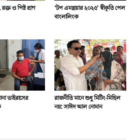
রক্ত ও পিষ্ট প্রাণ
‘টপ এমপ্লয়ার ২০২৫’ স্বীকৃতি পেল
বাংলালিংক
রোনা ভাইরাসের
রাজনীতি মানে শুধু মিটিং-মিছিল
ু
নয়: সাঈদ আল নোমান