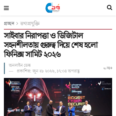
প্রচ্ছদ
তথ্যপ্রযুক্তি
সাইবার নিরাপত্তা ও ডিজিটাল
সহনশীলতায় গুরুত্ব দিয়ে শেষ হলো
ফিনিক্স সামিট ২০২৬
অনলাইন ডেস্ক
অ+
অ-
প্রকাশিত: জুন ২৮ ২০২৬, ১৭:০৪ অপরাহ্ণ