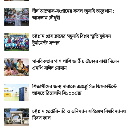
দীর্ঘ আন্দোল-সংগ্রামের ফসল জুলাই অভ্যুত্থান :
আসলাম চৌধুরী
চট্টগ্রাম প্রেস ক্লাবের ‘জুলাই বিপ্লব স্মৃতি ফুটবল
টুর্নামেন্ট’ সম্পন্ন
মানবিকতার পাশাপাশি জাতীয় ঐক্যের বার্তা দিলেন
এমপি সাঈদ নোমান
শিক্ষার্থীদের জন্য দারাজে এক্সক্লুসিভ ডিসকাউন্টে
আসছে রিয়েলমি সি১০০এক্স
চট্টগ্রাম ভেটেরিনারি ও এনিম্যাল সাইন্সেস বিশ্ববিদ্যালয়
দিবস কাল