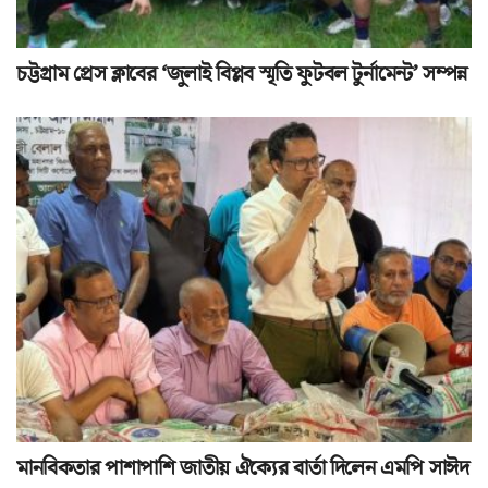
চট্টগ্রাম প্রেস ক্লাবের ‘জুলাই বিপ্লব স্মৃতি ফুটবল টুর্নামেন্ট’ সম্পন্ন
মানবিকতার পাশাপাশি জাতীয় ঐক্যের বার্তা দিলেন এমপি সাঈদ