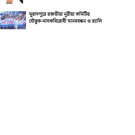
মুরাদপুরে রজভীয়া নূরীয়া কমিটির
যৌতুক-মাদকবিরোধী মানববন্ধন ও র‌্যালি