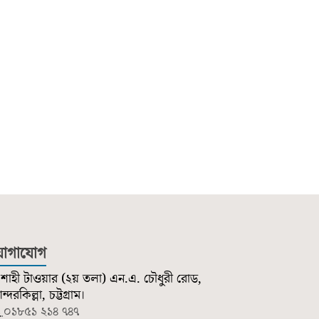
োগাযোগ
শাহী টাওয়ার (২য় তলা) এন.এ. চৌধুরী রোড,
্দরকিল্লা, চট্টগ্রাম।
০১৮৫১ ২১৪ ৭৪৭