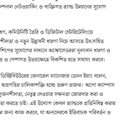
শনাল নেটওয়ার্কিং ও ব্যক্তিগত ব্র্যান্ড উন্নয়নের সুযোগ
শগ্রহণ, কমিউনিটি তৈরি ও ডিজিটাল স্টোরিটেলিংয়ে
সৃজনশীলতা ও নতুন উদ্ভাবনী ধারণা নিয়ে আসতে উৎসাহিত
ের সুযোগের মাধ্যমে অ্যাম্বাসেডররা মূল্যবান ধারণা ও
গত ও পেশাগত উভয়ক্ষেত্রে বিকশিত হতে সাহায্য করবে।
িস্ট্রিবিউটরের জেনারেল ম্যানেজার ডেমন ইয়াং বলেন,
গ্রগতির চালিকাশক্তি হচ্ছে তরুণ প্রজন্ম। অপো ক্যাম্পাস
ীদের সৃজনশীলতা, নেতৃত্ব দেওয়ার সক্ষমতা জোরদার করা ও
রতে চাই। এই উদ্যোগ কেবল ব্র্যান্ডকে প্রতিনিধিত্ব করার
ায়নের জন্য কাজ করবে, যা অন্যদেরকে ইতিবাচক পরিবর্তন ও