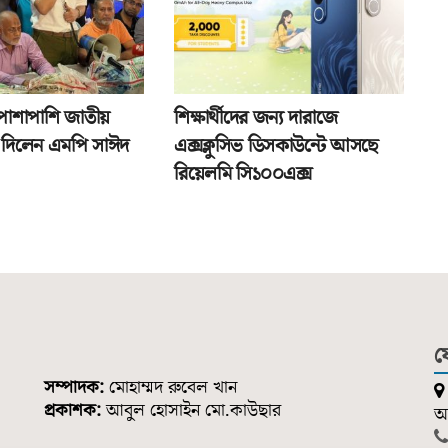
পাশাপাশি জাতীয়
শিক্ষার্থীদের জন্য দারাজে
তা দিলেন এমপি সাঈদ
এক্সক্লুসিভ ডিসকাউন্টে আসছে
রিয়েলমি সি১০০এক্স
য
সম্পাদক:
মোহাম্মদ রুবেল খান
প্রকাশক:
আবুল হোসাইন মো.কাউছার
আন