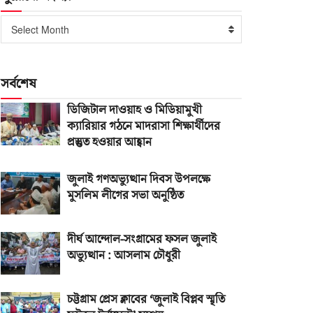
পুরোনো
Select Month
সংখ্যা
সর্বশেষ
ডিজিটাল দাওয়াহ ও মিডিয়ামুখী
ক্যারিয়ার গঠনে মাদরাসা শিক্ষার্থীদের
প্রস্তুত হওয়ার আহ্বান
জুলাই গণঅভ্যুত্থান দিবস উপলক্ষে
মুসলিম লীগের সভা অনুষ্ঠিত
দীর্ঘ আন্দোল-সংগ্রামের ফসল জুলাই
অভ্যুত্থান : আসলাম চৌধুরী
চট্টগ্রাম প্রেস ক্লাবের ‘জুলাই বিপ্লব স্মৃতি