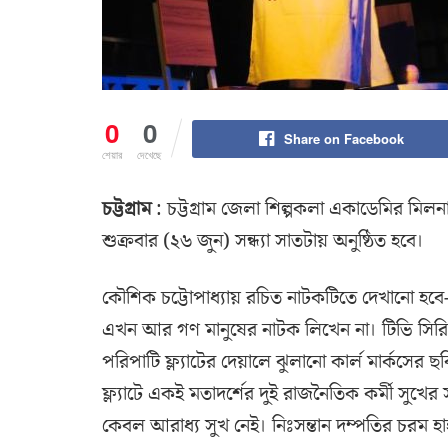
0
0
Share on Facebook
শেয়ার
দেখেছে
চট্টগ্রাম
: চট্টগ্রাম জেলা শিল্পকলা একাডেমির মিলন
শুক্রবার (২৬ জুন) সন্ধ্যা সাতটায় অনুষ্ঠিত হবে।
কৌশিক চট্টোপাধ্যায় রচিত নাটকটিতে দেখানো হবে-
এখন আর গণ মানুষের নাটক লিখেন না। টিভি সিরিয়
পরিপাটি ফ্ল্যাটের দেয়ালে ঝুলানো কার্ল মার্কসে
ফ্ল্যাটে একই মতাদর্শের দুই রাজনৈতিক কর্মী সু
কেবল আরাধ্য সুখ নেই। নিঃসন্তান দম্পতির চরম হা