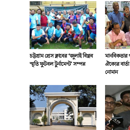
চট্টগ্রাম প্রেস ক্লাবের ‘জুলাই বিপ্লব
মানবিকতার 
স্মৃতি ফুটবল টুর্নামেন্ট’ সম্পন্ন
ঐক্যের বার্
নোমান