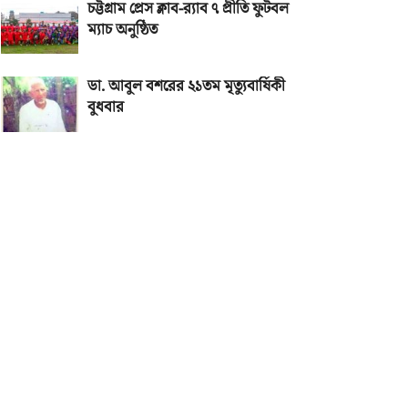
চট্টগ্রাম প্রেস ক্লাব-র‌্যাব ৭ প্রীতি ফুটবল
ম্যাচ অনুষ্ঠিত
ডা. আবুল বশরের ২১তম মৃত্যুবার্ষিকী
বুধবার