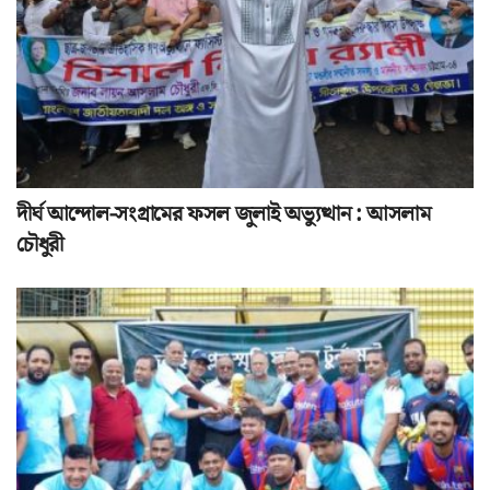
দীর্ঘ আন্দোল-সংগ্রামের ফসল জুলাই অভ্যুত্থান : আসলাম
চৌধুরী