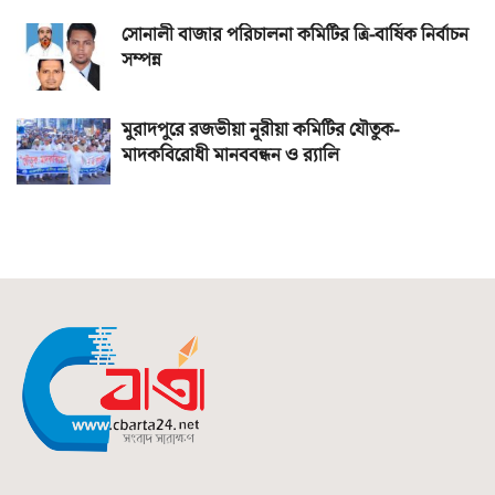
সোনালী বাজার পরিচালনা কমিটির ত্রি-বার্ষিক নির্বাচন
সম্পন্ন
মুরাদপুরে রজভীয়া নূরীয়া কমিটির যৌতুক-
মাদকবিরোধী মানববন্ধন ও র‌্যালি