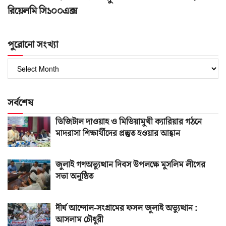
রিয়েলমি সি১০০এক্স
পুরোনো সংখ্যা
পুরোনো
সংখ্যা
সর্বশেষ
ডিজিটাল দাওয়াহ ও মিডিয়ামুখী ক্যারিয়ার গঠনে
মাদরাসা শিক্ষার্থীদের প্রস্তুত হওয়ার আহ্বান
জুলাই গণঅভ্যুত্থান দিবস উপলক্ষে মুসলিম লীগের
সভা অনুষ্ঠিত
দীর্ঘ আন্দোল-সংগ্রামের ফসল জুলাই অভ্যুত্থান :
আসলাম চৌধুরী