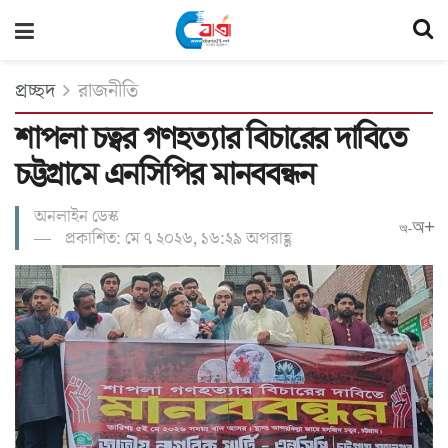
প্রচ্ছদ
রাজনীতি
শাপলা চত্বর গণহত্যার বিচারের দাবিতে
চট্টগ্রামে এনসিপির মানববন্ধন
অনলাইন ডেস্ক
অ+
অ-
প্রকাশিত: মে ৭ ২০২৬, ১৬:২৯ অপরাহ্ণ