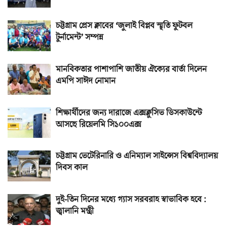
চট্টগ্রাম প্রেস ক্লাবের ‘জুলাই বিপ্লব স্মৃতি ফুটবল
টুর্নামেন্ট’ সম্পন্ন
মানবিকতার পাশাপাশি জাতীয় ঐক্যের বার্তা দিলেন
এমপি সাঈদ নোমান
শিক্ষার্থীদের জন্য দারাজে এক্সক্লুসিভ ডিসকাউন্টে
আসছে রিয়েলমি সি১০০এক্স
চট্টগ্রাম ভেটেরিনারি ও এনিম্যাল সাইন্সেস বিশ্ববিদ্যালয়
দিবস কাল
দুই-তিন দিনের মধ্যে গ্যাস সরবরাহ স্বাভাবিক হবে :
জ্বালানি মন্ত্রী