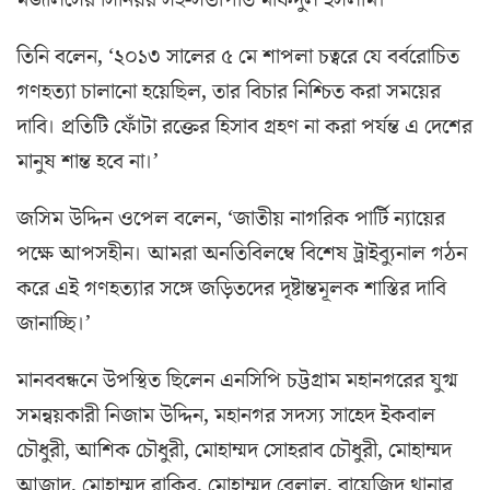
তিনি বলেন, ‘২০১৩ সালের ৫ মে শাপলা চত্বরে যে বর্বরোচিত
গণহত্যা চালানো হয়েছিল, তার বিচার নিশ্চিত করা সময়ের
দাবি। প্রতিটি ফোঁটা রক্তের হিসাব গ্রহণ না করা পর্যন্ত এ দেশের
মানুষ শান্ত হবে না।’
জসিম উদ্দিন ওপেল বলেন, ‘জাতীয় নাগরিক পার্টি ন্যায়ের
পক্ষে আপসহীন। আমরা অনতিবিলম্বে বিশেষ ট্রাইব্যুনাল গঠন
করে এই গণহত্যার সঙ্গে জড়িতদের দৃষ্টান্তমূলক শাস্তির দাবি
জানাচ্ছি।’
মানববন্ধনে উপস্থিত ছিলেন এনসিপি চট্টগ্রাম মহানগরের যুগ্ম
সমন্বয়কারী নিজাম উদ্দিন, মহানগর সদস্য সাহেদ ইকবাল
চৌধুরী, আশিক চৌধুরী, মোহাম্মদ সোহরাব চৌধুরী, মোহাম্মদ
আজাদ, মোহাম্মদ রাকিব, মোহাম্মদ বেলাল, বায়েজিদ থানার