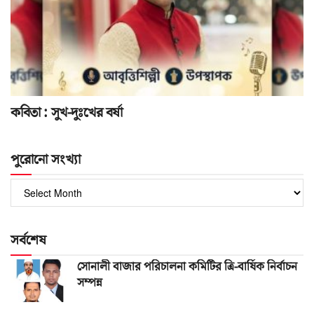
কবিতা : সুখ-দুঃখের বর্ষা
পুরোনো সংখ্যা
পুরোনো
সংখ্যা
সর্বশেষ
সোনালী বাজার পরিচালনা কমিটির ত্রি-বার্ষিক নির্বাচন
সম্পন্ন