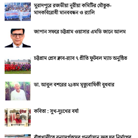
মুরাদপুরে রজভীয়া নূরীয়া কমিটির যৌতুক-
মাদকবিরোধী মানববন্ধন ও র‌্যালি
জাপান সফরে চট্টগ্রাম ওয়াসার এমডি জানে আলম
চট্টগ্রাম প্রেস ক্লাব-র‌্যাব ৭ প্রীতি ফুটবল ম্যাচ অনুষ্ঠিত
ডা. আবুল বশরের ২১তম মৃত্যুবার্ষিকী বুধবার
কবিতা : সুখ-দুঃখের বর্ষা
বাঁশখালীতে বন্যাদুর্গতদের পুনর্বাসনে দ্রুত ঘর নির্মাণের