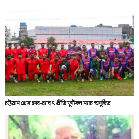
চট্টগ্রাম প্রেস ক্লাব-র‌্যাব ৭ প্রীতি ফুটবল ম্যাচ অনুষ্ঠিত