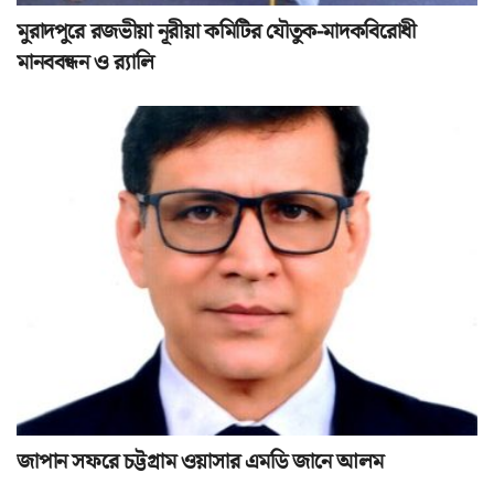
মুরাদপুরে রজভীয়া নূরীয়া কমিটির যৌতুক-মাদকবিরোধী
মানববন্ধন ও র‌্যালি
জাপান সফরে চট্টগ্রাম ওয়াসার এমডি জানে আলম