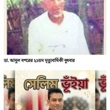
ডা. আবুল বশরের ২১তম মৃত্যুবার্ষিকী বুধবার