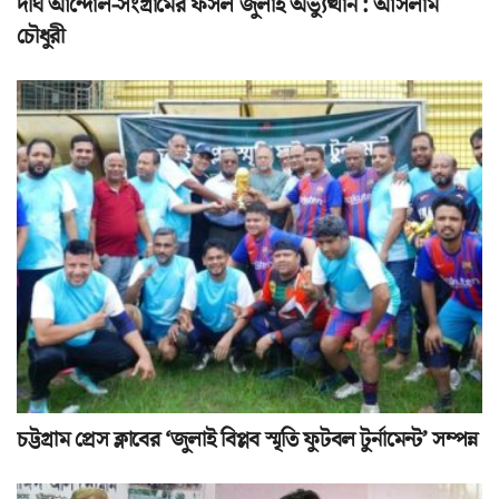
দীর্ঘ আন্দোল-সংগ্রামের ফসল জুলাই অভ্যুত্থান : আসলাম
চৌধুরী
চট্টগ্রাম প্রেস ক্লাবের ‘জুলাই বিপ্লব স্মৃতি ফুটবল টুর্নামেন্ট’ সম্পন্ন