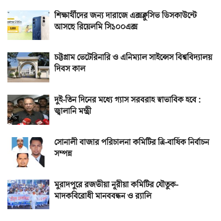
শিক্ষার্থীদের জন্য দারাজে এক্সক্লুসিভ ডিসকাউন্টে
আসছে রিয়েলমি সি১০০এক্স
চট্টগ্রাম ভেটেরিনারি ও এনিম্যাল সাইন্সেস বিশ্ববিদ্যালয়
দিবস কাল
দুই-তিন দিনের মধ্যে গ্যাস সরবরাহ স্বাভাবিক হবে :
জ্বালানি মন্ত্রী
সোনালী বাজার পরিচালনা কমিটির ত্রি-বার্ষিক নির্বাচন
সম্পন্ন
মুরাদপুরে রজভীয়া নূরীয়া কমিটির যৌতুক-
মাদকবিরোধী মানববন্ধন ও র‌্যালি