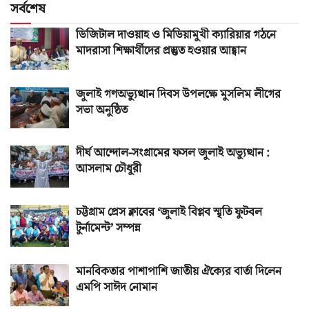
সর্বশেষ
ডিজিটাল দাওয়াহ ও মিডিয়ামুখী ক্যারিয়ার গঠনে
মাদরাসা শিক্ষার্থীদের প্রস্তুত হওয়ার আহ্বান
জুলাই গণঅভ্যুত্থান দিবস উপলক্ষে মুসলিম লীগের
সভা অনুষ্ঠিত
দীর্ঘ আন্দোল-সংগ্রামের ফসল জুলাই অভ্যুত্থান :
আসলাম চৌধুরী
চট্টগ্রাম প্রেস ক্লাবের ‘জুলাই বিপ্লব স্মৃতি ফুটবল
টুর্নামেন্ট’ সম্পন্ন
মানবিকতার পাশাপাশি জাতীয় ঐক্যের বার্তা দিলেন
এমপি সাঈদ নোমান