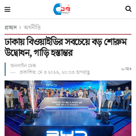
প্রচ্ছদ
অর্থনীতি
ঢাকায় বিওয়াইডির সবচেয়ে বড় শোরুম
উদ্বোধন, গাড়ি হস্তান্তর
অনলাইন ডেস্ক
অ+
অ-
প্রকাশিত: মে ৩ ২০২৬, ২০:০৩ অপরাহ্ণ