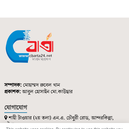
সম্পাদক:
মোহাম্মদ রুবেল খান
প্রকাশক:
আবুল হোসাইন মো.কাউছার
যোগাযোগ
শাহী টাওয়ার (২য় তলা) এন.এ. চৌধুরী রোড, আন্দরকিল্লা,
চট্টগ্রাম।