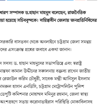
ম সাধারণ সম্পাদক ড.হাছান মাহমুদ বলেছেন, রাজনৈতিক
 দেয়া হয়েছে সচিববৃন্দকে। দায়িত্বাধীন জেলায় জনপ্রতিনিধিদের
 তার সরকারি বাসভবন থেকে অনলাইনে চট্টগ্রাম জেলা সমন্বয়
র এসংক্রান্ত প্রশ্নের জবাবে একথা জানান।
 সদস্য ড. হাছান মাহমুদের সভাপতিত্বে এবং স্বরাষ্ট্র
োস্তফা কামাল উদ্দীনের সঞ্চালনায় বক্তব্য রাখেন জাতীয়
য়র রেজাউল করিম চৌধুরী, সাবেক মন্ত্রী আনিসুল ইসলাম
ামরুল হাসান এনডিসি, চট্টগ্রাম মেট্রোপলিটন পুলিশ
পুটি কমিশনার মোহাম্মদ মমিনুর রহমান, জেলা স্বাস্থ্য
াইন অংশগ্রহণে সভায় করোনাভাইরাস পরিস্থিতি মোকাবিলাসহ