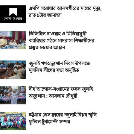
এমপি সরোয়ার আলমগীরের মায়ের মৃত্যু,
রাত ৯টায় জানাজা
ডিজিটাল দাওয়াহ ও মিডিয়ামুখী
ক্যারিয়ার গঠনে মাদরাসা শিক্ষার্থীদের
প্রস্তুত হওয়ার আহ্বান
জুলাই গণঅভ্যুত্থান দিবস উপলক্ষে
মুসলিম লীগের সভা অনুষ্ঠিত
দীর্ঘ আন্দোল-সংগ্রামের ফসল জুলাই
অভ্যুত্থান : আসলাম চৌধুরী
চট্টগ্রাম প্রেস ক্লাবের ‘জুলাই বিপ্লব স্মৃতি
ফুটবল টুর্নামেন্ট’ সম্পন্ন