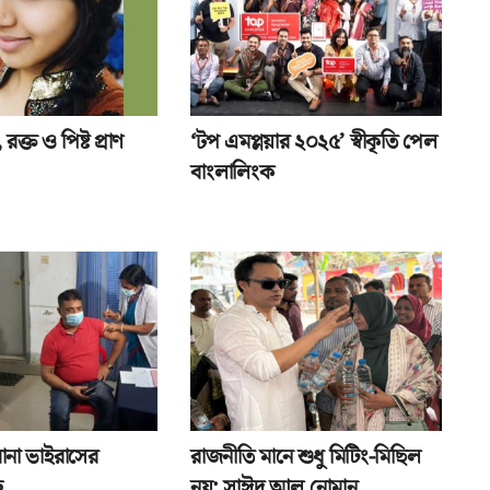
রক্ত ও পিষ্ট প্রাণ
‘টপ এমপ্লয়ার ২০২৫’ স্বীকৃতি পেল
বাংলালিংক
রোনা ভাইরাসের
রাজনীতি মানে শুধু মিটিং-মিছিল
ু
নয়: সাঈদ আল নোমান