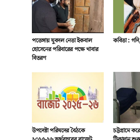
পতেঙ্গায় যুবদল নেতা ইকবাল
কবিতা : গদি, 
হোসেনের পরিবারের পক্ষে খাবার
বিতরণ
উপদেষ্টা পরিষদের বৈঠকে
চট্টগ্রামে ক
২০২৫-২৬ অর্থবছরের বাজেট
টিকাদান শুর