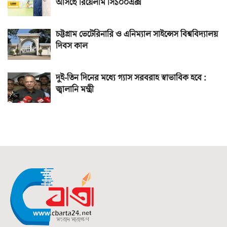
আসছে রিয়েলমি সি১০০এক্স
চট্টগ্রাম ভেটেরিনারি ও এনিম্যাল সাইন্সেস বিশ্ববিদ্যালয়
দিবস কাল
দুই-তিন দিনের মধ্যে গ্যাস সরবরাহ স্বাভাবিক হবে :
জ্বালানি মন্ত্রী