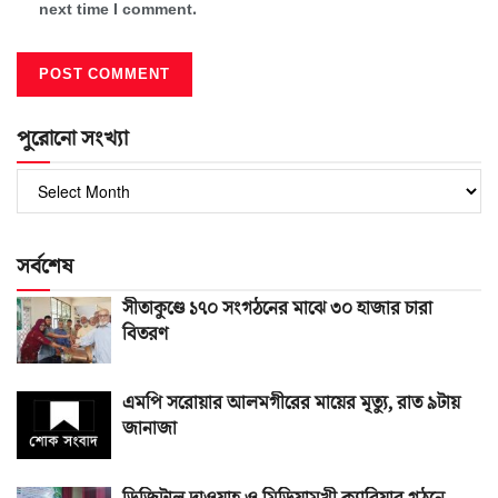
next time I comment.
পুরোনো সংখ্যা
পুরোনো
সংখ্যা
সর্বশেষ
সীতাকুণ্ডে ১৭০ সংগঠনের মাঝে ৩০ হাজার চারা
বিতরণ
এমপি সরোয়ার আলমগীরের মায়ের মৃত্যু, রাত ৯টায়
জানাজা