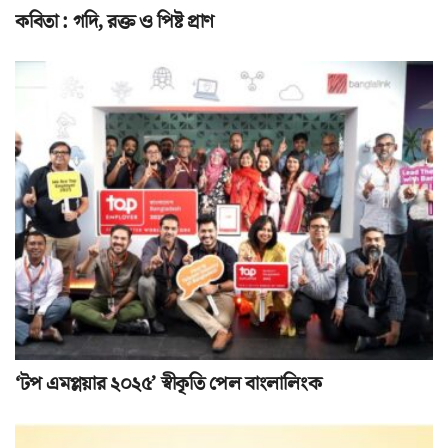
কবিতা : গদি, রক্ত ও পিষ্ট প্রাণ
‘টপ এমপ্লয়ার ২০২৫’ স্বীকৃতি পেল বাংলালিংক