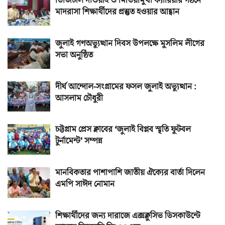
ডিজিটাল দাওয়াহ ও মিডিয়ামুখী ক্যারিয়ার গঠনে
মাদরাসা শিক্ষার্থীদের প্রস্তুত হওয়ার আহ্বান
জুলাই গণঅভ্যুত্থান দিবস উপলক্ষে মুসলিম লীগের
সভা অনুষ্ঠিত
দীর্ঘ আন্দোল-সংগ্রামের ফসল জুলাই অভ্যুত্থান :
আসলাম চৌধুরী
চট্টগ্রাম প্রেস ক্লাবের ‘জুলাই বিপ্লব স্মৃতি ফুটবল
টুর্নামেন্ট’ সম্পন্ন
মানবিকতার পাশাপাশি জাতীয় ঐক্যের বার্তা দিলেন
এমপি সাঈদ নোমান
শিক্ষার্থীদের জন্য দারাজে এক্সক্লুসিভ ডিসকাউন্টে