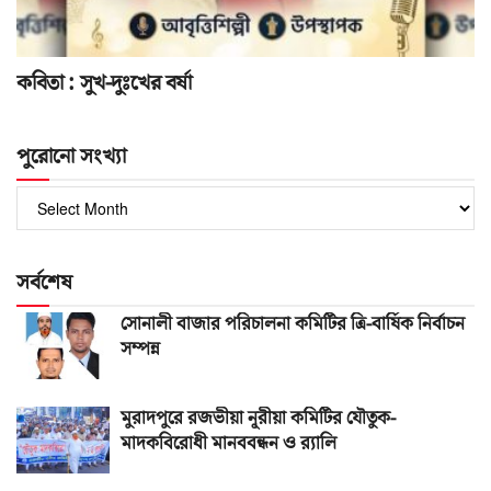
কবিতা : সুখ-দুঃখের বর্ষা
পুরোনো সংখ্যা
পুরোনো
সংখ্যা
সর্বশেষ
সোনালী বাজার পরিচালনা কমিটির ত্রি-বার্ষিক নির্বাচন
সম্পন্ন
মুরাদপুরে রজভীয়া নূরীয়া কমিটির যৌতুক-
মাদকবিরোধী মানববন্ধন ও র‌্যালি