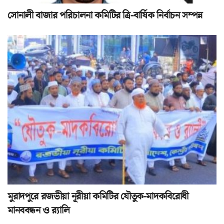
সোনালী বাজার পরিচালনা কমিটির ত্রি-বার্ষিক নির্বাচন সম্পন্ন
মুরাদপুরে রজভীয়া নূরীয়া কমিটির যৌতুক-মাদকবিরোধী
মানববন্ধন ও র‌্যালি