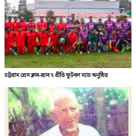
চট্টগ্রাম প্রেস ক্লাব-র‌্যাব ৭ প্রীতি ফুটবল ম্যাচ অনুষ্ঠিত