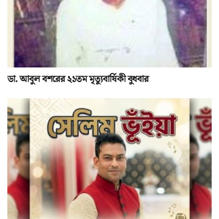
ডা. আবুল বশরের ২১তম মৃত্যুবার্ষিকী বুধবার