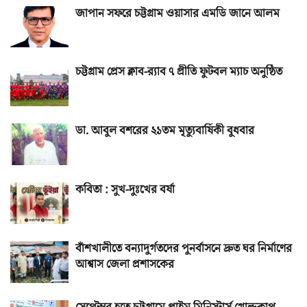
জাপান সফরে চট্টগ্রাম ওয়াসার এমডি জানে আলম
চট্টগ্রাম প্রেস ক্লাব-র‌্যাব ৭ প্রীতি ফুটবল ম্যাচ অনুষ্ঠিত
ডা. আবুল বশরের ২১তম মৃত্যুবার্ষিকী বুধবার
কবিতা : সুখ-দুঃখের বর্ষা
বাঁশখালীতে বন্যাদুর্গতদের পুনর্বাসনে দ্রুত ঘর নির্মাণের
আশ্বাস জেলা প্রশাসকের