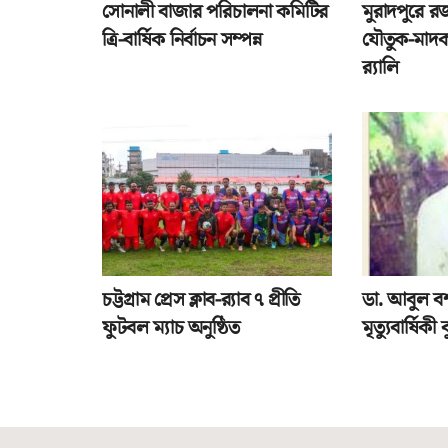
সোনালী বাজার পরিচালনা কমিটির
মুরাদপুরে র
ত্রি-বার্ষিক নির্বাচন সম্পন্ন
যৌতুক-মাদক
র‌্যালি
চট্টগ্রাম প্রেস ক্লাব-র‌্যাব ৭ প্রীতি
ডা. আবুল ব
ফুটবল ম্যাচ অনুষ্ঠিত
মৃত্যুবার্ষিকী