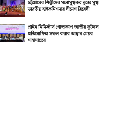
চট্টগ্রামের শিল্পীদের মনোমুগ্ধকর নৃত্যে মুগ্ধ
ভারতীয় হাইকমিশনার দীনেশ ত্রিবেদী
প্রাইম মিনিস্টার্স গোল্ডকাপ জাতীয় ফুটবল
প্রতিযোগিতা সফল করার আহ্বান মেয়র
শাহাদাতের