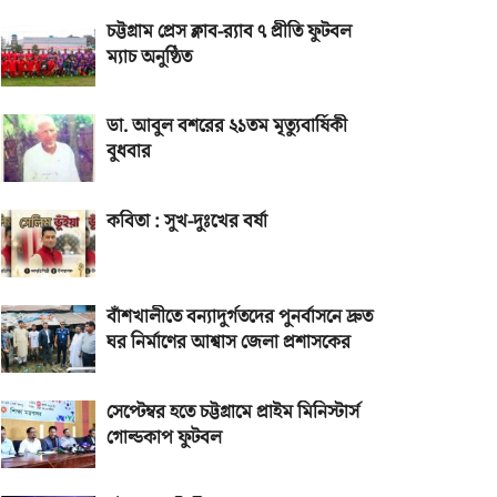
চট্টগ্রাম প্রেস ক্লাব-র‌্যাব ৭ প্রীতি ফুটবল
ম্যাচ অনুষ্ঠিত
ডা. আবুল বশরের ২১তম মৃত্যুবার্ষিকী
বুধবার
কবিতা : সুখ-দুঃখের বর্ষা
বাঁশখালীতে বন্যাদুর্গতদের পুনর্বাসনে দ্রুত
ঘর নির্মাণের আশ্বাস জেলা প্রশাসকের
সেপ্টেম্বর হতে চট্টগ্রামে প্রাইম মিনিস্টার্স
গোল্ডকাপ ফুটবল