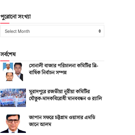
পুরোনো সংখ্যা
পুরোনো
Select Month
সংখ্যা
সর্বশেষ
সোনালী বাজার পরিচালনা কমিটির ত্রি-
বার্ষিক নির্বাচন সম্পন্ন
মুরাদপুরে রজভীয়া নূরীয়া কমিটির
যৌতুক-মাদকবিরোধী মানববন্ধন ও র‌্যালি
জাপান সফরে চট্টগ্রাম ওয়াসার এমডি
জানে আলম