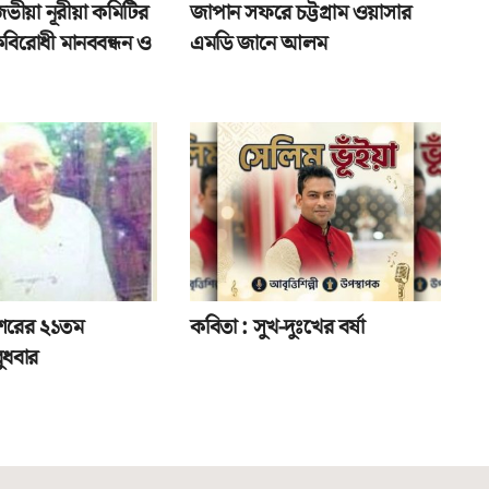
জভীয়া নূরীয়া কমিটির
জাপান সফরে চট্টগ্রাম ওয়াসার
বিরোধী মানববন্ধন ও
এমডি জানে আলম
শরের ২১তম
কবিতা : সুখ-দুঃখের বর্ষা
 বুধবার