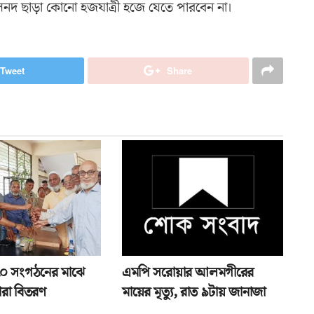
 সনদ ছাড়া কোনো হজযাত্রী হজে যেতে পারবেন না।
Tweet
Share
১৭০ সংগঠনের মাঝে
এমপি সরোয়ার আলমগীরের
ারা বিতরণ
মায়ের মৃত্যু, রাত ৯টায় জানাজা