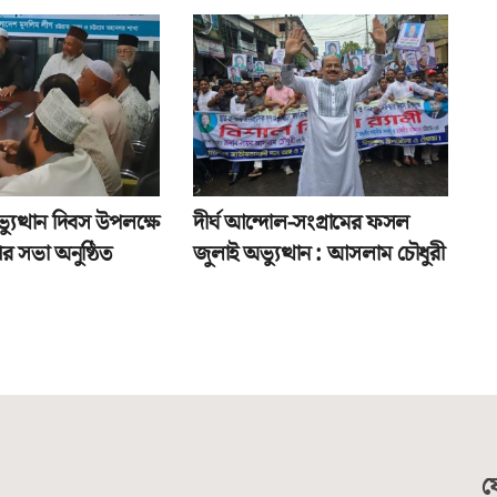
যুত্থান দিবস উপলক্ষে
দীর্ঘ আন্দোল-সংগ্রামের ফসল
র সভা অনুষ্ঠিত
জুলাই অভ্যুত্থান : আসলাম চৌধুরী
য