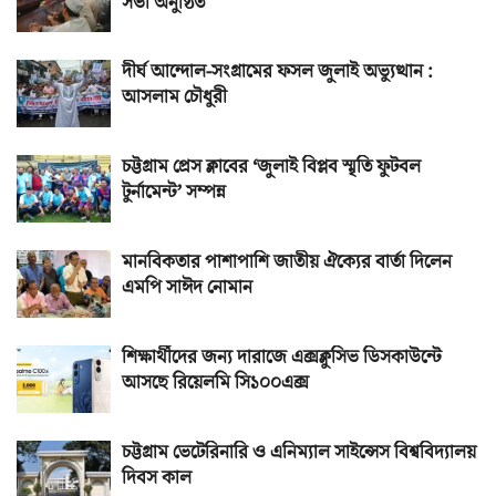
সভা অনুষ্ঠিত
দীর্ঘ আন্দোল-সংগ্রামের ফসল জুলাই অভ্যুত্থান :
আসলাম চৌধুরী
চট্টগ্রাম প্রেস ক্লাবের ‘জুলাই বিপ্লব স্মৃতি ফুটবল
টুর্নামেন্ট’ সম্পন্ন
মানবিকতার পাশাপাশি জাতীয় ঐক্যের বার্তা দিলেন
এমপি সাঈদ নোমান
শিক্ষার্থীদের জন্য দারাজে এক্সক্লুসিভ ডিসকাউন্টে
আসছে রিয়েলমি সি১০০এক্স
চট্টগ্রাম ভেটেরিনারি ও এনিম্যাল সাইন্সেস বিশ্ববিদ্যালয়
দিবস কাল