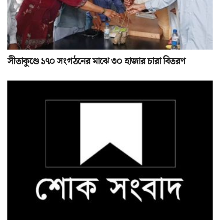
সীতাকুণ্ডে ১৭০ সংগঠনের মাঝে ৩০ হাজার চারা বিতরণ