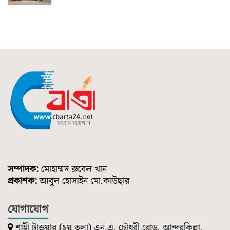
সম্পাদক:
মোহাম্মদ রুবেল খান
প্রকাশক:
আবুল হোসাইন মো.কাউছার
যোগাযোগ
শাহী টাওয়ার (২য় তলা) এন.এ. চৌধুরী রোড, আন্দরকিল্লা,