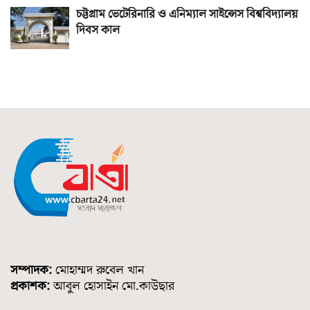
চট্টগ্রাম ভেটেরিনারি ও এনিম্যাল সাইন্সেস বিশ্ববিদ্যালয়
দিবস কাল
সম্পাদক:
মোহাম্মদ রুবেল খান
প্রকাশক:
আবুল হোসাইন মো.কাউছার