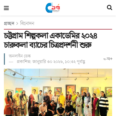
প্রচ্ছদ
বিনোদন
চট্টগ্রাম শিল্পকলা একাডেমির ২০২৪
চারুকলা ব্যাচের চিত্রপ্রদর্শনী শুরু
অনলাইন ডেস্ক
অ+
অ-
প্রকাশিত: জানুয়ারি ৩০ ২০২৬, ১০:৩২ পূর্বাহ্ণ