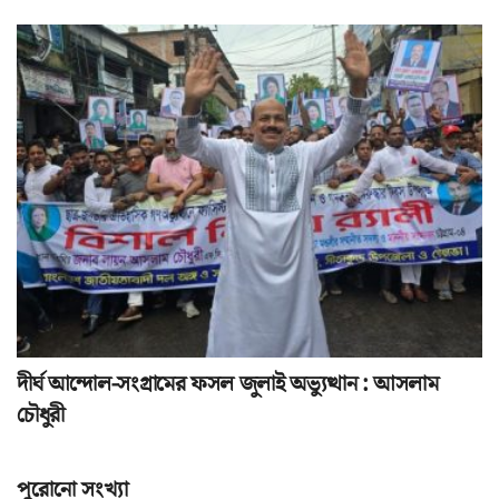
দীর্ঘ আন্দোল-সংগ্রামের ফসল জুলাই অভ্যুত্থান : আসলাম
চৌধুরী
পুরোনো সংখ্যা