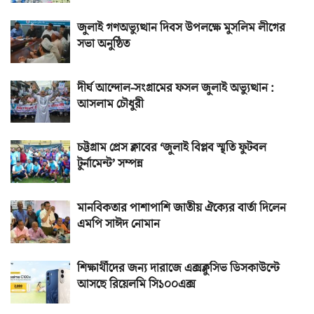
জুলাই গণঅভ্যুত্থান দিবস উপলক্ষে মুসলিম লীগের
সভা অনুষ্ঠিত
দীর্ঘ আন্দোল-সংগ্রামের ফসল জুলাই অভ্যুত্থান :
আসলাম চৌধুরী
চট্টগ্রাম প্রেস ক্লাবের ‘জুলাই বিপ্লব স্মৃতি ফুটবল
টুর্নামেন্ট’ সম্পন্ন
মানবিকতার পাশাপাশি জাতীয় ঐক্যের বার্তা দিলেন
এমপি সাঈদ নোমান
শিক্ষার্থীদের জন্য দারাজে এক্সক্লুসিভ ডিসকাউন্টে
আসছে রিয়েলমি সি১০০এক্স