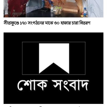
সীতাকুণ্ডে ১৭০ সংগঠনের মাঝে ৩০ হাজার চারা বিতরণ