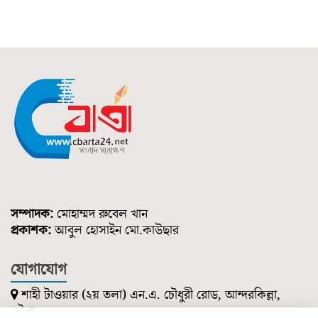
সম্পাদক:
মোহাম্মদ রুবেল খান
প্রকাশক:
আবুল হোসাইন মো.কাউছার
যোগাযোগ
শাহী টাওয়ার (২য় তলা) এন.এ. চৌধুরী রোড, আন্দরকিল্লা,
চট্টগ্রাম।