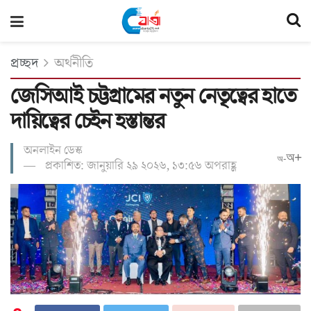
প্রচ্ছদ
অর্থনীতি
জেসিআই চট্টগ্রামের নতুন নেতৃত্বের হাতে
দায়িত্বের চেইন হস্তান্তর
অনলাইন ডেস্ক
অ+
অ-
প্রকাশিত: জানুয়ারি ২৯ ২০২৬, ১৩:৫৬ অপরাহ্ণ