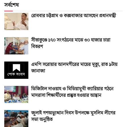
সর্বশেষ
রোববার চট্টগ্রাম ও কক্সবাজার আসছেন প্রধানমন্ত্রী
সীতাকুণ্ডে ১৭০ সংগঠনের মাঝে ৩০ হাজার চারা
বিতরণ
এমপি সরোয়ার আলমগীরের মায়ের মৃত্যু, রাত ৯টায়
জানাজা
ডিজিটাল দাওয়াহ ও মিডিয়ামুখী ক্যারিয়ার গঠনে
মাদরাসা শিক্ষার্থীদের প্রস্তুত হওয়ার আহ্বান
জুলাই গণঅভ্যুত্থান দিবস উপলক্ষে মুসলিম লীগের
সভা অনুষ্ঠিত