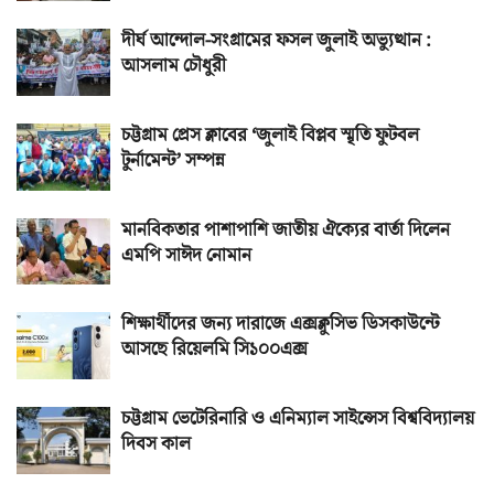
দীর্ঘ আন্দোল-সংগ্রামের ফসল জুলাই অভ্যুত্থান :
আসলাম চৌধুরী
চট্টগ্রাম প্রেস ক্লাবের ‘জুলাই বিপ্লব স্মৃতি ফুটবল
টুর্নামেন্ট’ সম্পন্ন
মানবিকতার পাশাপাশি জাতীয় ঐক্যের বার্তা দিলেন
এমপি সাঈদ নোমান
শিক্ষার্থীদের জন্য দারাজে এক্সক্লুসিভ ডিসকাউন্টে
আসছে রিয়েলমি সি১০০এক্স
চট্টগ্রাম ভেটেরিনারি ও এনিম্যাল সাইন্সেস বিশ্ববিদ্যালয়
দিবস কাল