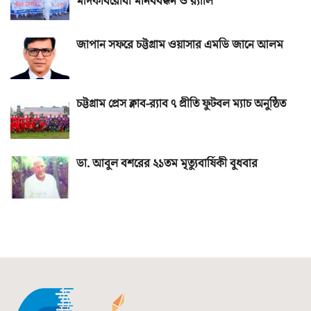
মাদকবিরোধী মানববন্ধন ও র‌্যালি
জাপান সফরে চট্টগ্রাম ওয়াসার এমডি জানে আলম
চট্টগ্রাম প্রেস ক্লাব-র‌্যাব ৭ প্রীতি ফুটবল ম্যাচ অনুষ্ঠিত
ডা. আবুল বশরের ২১তম মৃত্যুবার্ষিকী বুধবার