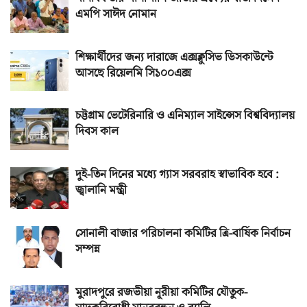
এমপি সাঈদ নোমান
শিক্ষার্থীদের জন্য দারাজে এক্সক্লুসিভ ডিসকাউন্টে
আসছে রিয়েলমি সি১০০এক্স
চট্টগ্রাম ভেটেরিনারি ও এনিম্যাল সাইন্সেস বিশ্ববিদ্যালয়
দিবস কাল
দুই-তিন দিনের মধ্যে গ্যাস সরবরাহ স্বাভাবিক হবে :
জ্বালানি মন্ত্রী
সোনালী বাজার পরিচালনা কমিটির ত্রি-বার্ষিক নির্বাচন
সম্পন্ন
মুরাদপুরে রজভীয়া নূরীয়া কমিটির যৌতুক-