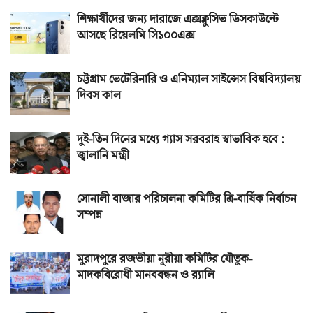
শিক্ষার্থীদের জন্য দারাজে এক্সক্লুসিভ ডিসকাউন্টে
আসছে রিয়েলমি সি১০০এক্স
চট্টগ্রাম ভেটেরিনারি ও এনিম্যাল সাইন্সেস বিশ্ববিদ্যালয়
দিবস কাল
দুই-তিন দিনের মধ্যে গ্যাস সরবরাহ স্বাভাবিক হবে :
জ্বালানি মন্ত্রী
সোনালী বাজার পরিচালনা কমিটির ত্রি-বার্ষিক নির্বাচন
সম্পন্ন
মুরাদপুরে রজভীয়া নূরীয়া কমিটির যৌতুক-
মাদকবিরোধী মানববন্ধন ও র‌্যালি