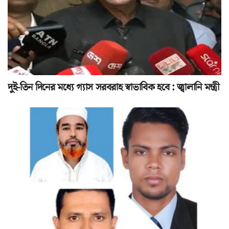
দুই-তিন দিনের মধ্যে গ্যাস সরবরাহ স্বাভাবিক হবে : জ্বালানি মন্ত্রী