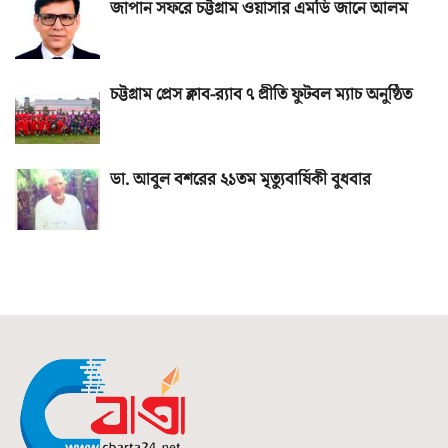
জাপান সফরে চট্টগ্রাম ওয়াসার এমডি জানে আলম
চট্টগ্রাম প্রেস ক্লাব-র‌্যাব ৭ প্রীতি ফুটবল ম্যাচ অনুষ্ঠিত
ডা. আবুল বশরের ২১তম মৃত্যুবার্ষিকী বুধবার