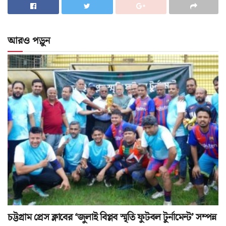
আরও পড়ুন
চট্টগ্রাম প্রেস ক্লাবের ‘জুলাই বিপ্লব স্মৃতি ফুটবল টুর্নামেন্ট’ সম্পন্ন