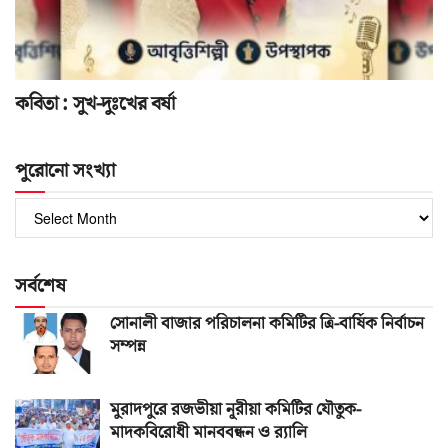
কবিতা : সুখ-দুঃখের বর্ষা
পুরোনো সংখ্যা
পুরোনো
সংখ্যা
সর্বশেষ
সোনালী বাজার পরিচালনা কমিটির ত্রি-বার্ষিক নির্বাচন
সম্পন্ন
মুরাদপুরে রজভীয়া নূরীয়া কমিটির যৌতুক-
মাদকবিরোধী মানববন্ধন ও র‌্যালি