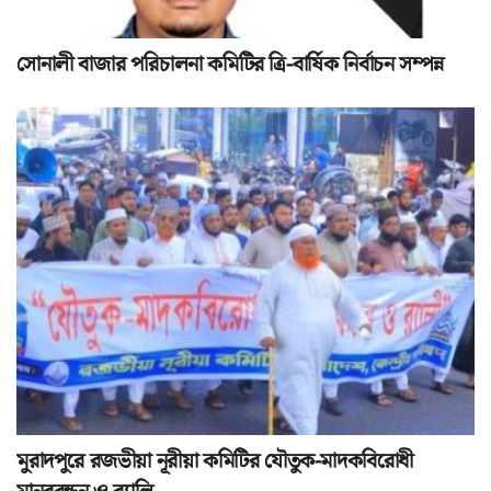
সোনালী বাজার পরিচালনা কমিটির ত্রি-বার্ষিক নির্বাচন সম্পন্ন
মুরাদপুরে রজভীয়া নূরীয়া কমিটির যৌতুক-মাদকবিরোধী