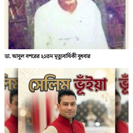
ডা. আবুল বশরের ২১তম মৃত্যুবার্ষিকী বুধবার