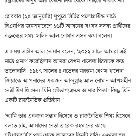
চট্টগ্রামের মানুষ আর কোনো দিক থেকে পিছিয়ে থাকবে না।’
রোববার (২৫ জানুয়ারি) দুপুরে সিটির পলোগ্রাউন্ড মাঠে
বিএনপির জনসমাবেশে ১৬টি আসনের সংসদ সদস্য প্রার্থীদের
বক্তব্যের সময় সাঈদ আল নোমান এসব কথা বলেন।
এ সময় সাঈদ আল নোমান বলেন, ‘২০১২ সালে আমরা এই
মাঠে প্রমাণ করেছিলাম আমরা বেগম খালেদা জিয়াকে কত
ভালোবাসি। ১৯৮৭ সালের ৪ নভেম্বর মরহুমা বেগম খালেদা
জিয়াকে আপনাদের একজন আব্দুল্লাহ আল নোমান আপসহীন
নেত্রী উপাধি দেন। যিনি সৌভাগ্যক্রমে আমার পিতা। কিন্তু তিনি
একটি রাজনৈতিক প্রতিষ্ঠান।’
‘আমি তার একজন সন্তান হিসেবে ও রাজনৈতিক শিষ্য হিসেবে
বলতে চাই, আমাদের নেতা তারেক রহমানের কাছে
চট্টগ্রামবাসীর পক্ষ থেকে আমাদের তিনটি দাবি। এগুলো হল