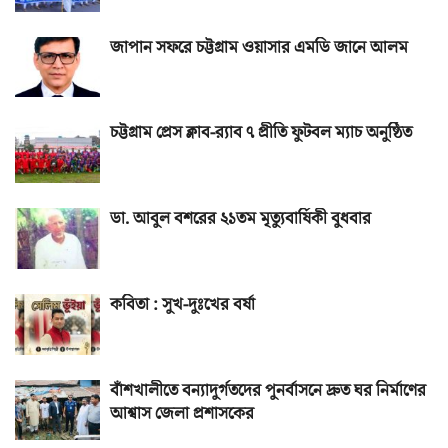
জাপান সফরে চট্টগ্রাম ওয়াসার এমডি জানে আলম
চট্টগ্রাম প্রেস ক্লাব-র‌্যাব ৭ প্রীতি ফুটবল ম্যাচ অনুষ্ঠিত
ডা. আবুল বশরের ২১তম মৃত্যুবার্ষিকী বুধবার
কবিতা : সুখ-দুঃখের বর্ষা
বাঁশখালীতে বন্যাদুর্গতদের পুনর্বাসনে দ্রুত ঘর নির্মাণের
আশ্বাস জেলা প্রশাসকের