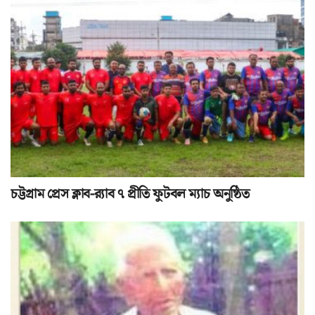
চট্টগ্রাম প্রেস ক্লাব-র‌্যাব ৭ প্রীতি ফুটবল ম্যাচ অনুষ্ঠিত