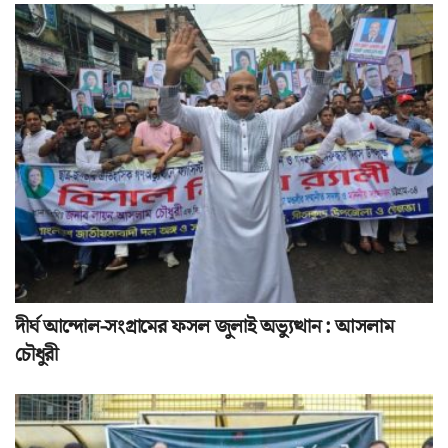
দীর্ঘ আন্দোল-সংগ্রামের ফসল জুলাই অভ্যুত্থান : আসলাম
চৌধুরী