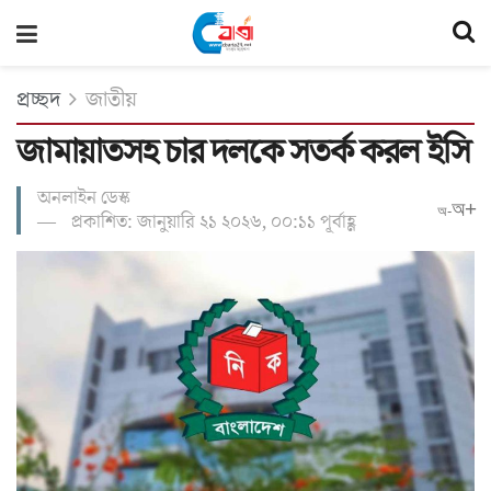
প্রচ্ছদ
জাতীয়
জামায়াতসহ চার দলকে সতর্ক করল ইসি
অনলাইন ডেস্ক
অ+
অ-
প্রকাশিত: জানুয়ারি ২১ ২০২৬, ০০:১১ পূর্বাহ্ণ