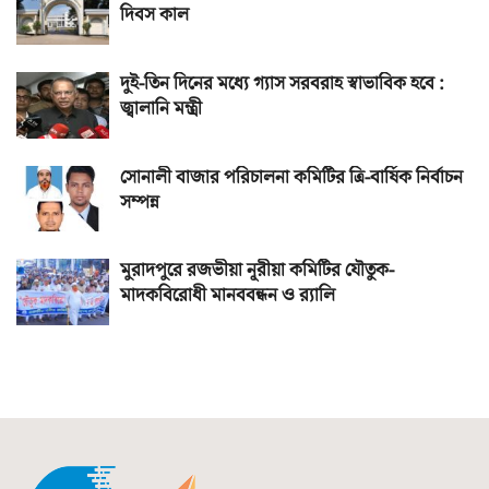
দিবস কাল
দুই-তিন দিনের মধ্যে গ্যাস সরবরাহ স্বাভাবিক হবে :
জ্বালানি মন্ত্রী
সোনালী বাজার পরিচালনা কমিটির ত্রি-বার্ষিক নির্বাচন
সম্পন্ন
মুরাদপুরে রজভীয়া নূরীয়া কমিটির যৌতুক-
মাদকবিরোধী মানববন্ধন ও র‌্যালি