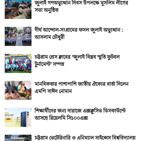
জুলাই গণঅভ্যুত্থান দিবস উপলক্ষে মুসলিম লীগের
সভা অনুষ্ঠিত
দীর্ঘ আন্দোল-সংগ্রামের ফসল জুলাই অভ্যুত্থান :
আসলাম চৌধুরী
চট্টগ্রাম প্রেস ক্লাবের ‘জুলাই বিপ্লব স্মৃতি ফুটবল
টুর্নামেন্ট’ সম্পন্ন
মানবিকতার পাশাপাশি জাতীয় ঐক্যের বার্তা দিলেন
এমপি সাঈদ নোমান
শিক্ষার্থীদের জন্য দারাজে এক্সক্লুসিভ ডিসকাউন্টে
আসছে রিয়েলমি সি১০০এক্স
চট্টগ্রাম ভেটেরিনারি ও এনিম্যাল সাইন্সেস বিশ্ববিদ্যালয়