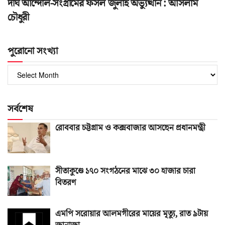
দীর্ঘ আন্দোল-সংগ্রামের ফসল জুলাই অভ্যুত্থান : আসলাম
চৌধুরী
পুরোনো সংখ্যা
পুরোনো
সংখ্যা
সর্বশেষ
রোববার চট্টগ্রাম ও কক্সবাজার আসছেন প্রধানমন্ত্রী
সীতাকুণ্ডে ১৭০ সংগঠনের মাঝে ৩০ হাজার চারা
বিতরণ
এমপি সরোয়ার আলমগীরের মায়ের মৃত্যু, রাত ৯টায়