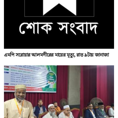
এমপি সরোয়ার আলমগীরের মায়ের মৃত্যু, রাত ৯টায় জানাজা