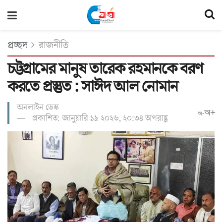
প্রচ্ছদ
রাজনীতি
চট্টগ্রামের মানুষ তারেক রহমানকে বরণ
করতে প্রস্তুত : সাঈদ আল নোমান
অনলাইন ডেস্ক
অ+
অ-
প্রকাশিত: জানুয়ারি ১৯ ২০২৬, ২০:৩৪ অপরাহ্ণ