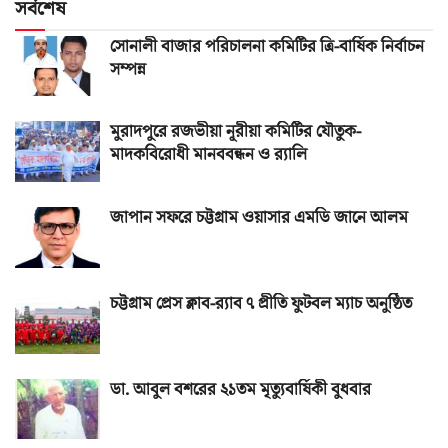
সর্বশেষ
সোনালী বাজার পরিচালনা কমিটির ত্রি-বার্ষিক নির্বাচন
সম্পন্ন
মুরাদপুরে রজভীয়া নূরীয়া কমিটির যৌতুক-
মাদকবিরোধী মানববন্ধন ও র‌্যালি
জাপান সফরে চট্টগ্রাম ওয়াসার এমডি জানে আলম
চট্টগ্রাম প্রেস ক্লাব-র‌্যাব ৭ প্রীতি ফুটবল ম্যাচ অনুষ্ঠিত
ডা. আবুল বশরের ২১তম মৃত্যুবার্ষিকী বুধবার