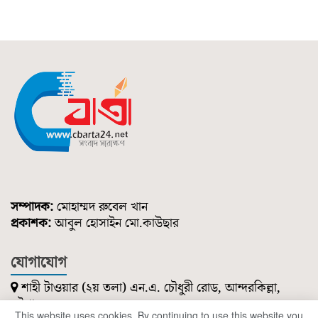
সম্পাদক:
মোহাম্মদ রুবেল খান
প্রকাশক:
আবুল হোসাইন মো.কাউছার
যোগাযোগ
শাহী টাওয়ার (২য় তলা) এন.এ. চৌধুরী রোড, আন্দরকিল্লা,
চট্টগ্রাম।
This website uses cookies. By continuing to use this website you