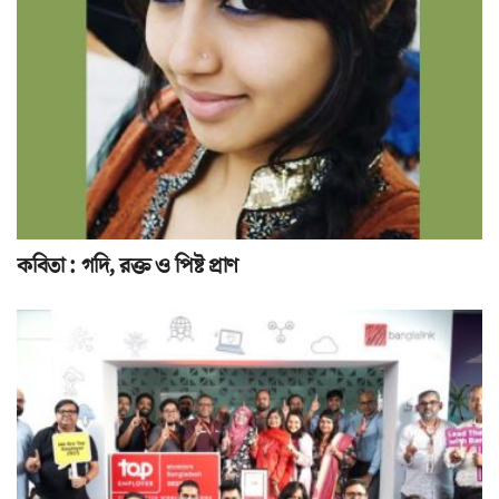
কবিতা : গদি, রক্ত ও পিষ্ট প্রাণ