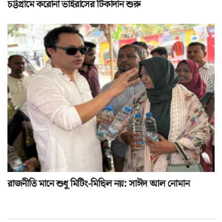
চট্টগ্রামে করোনা ভাইরাসের টিকাদান শুরু
রাজনীতি মানে শুধু মিটিং-মিছিল নয়: সাঈদ আল নোমান