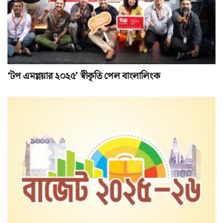
‘টপ এমপ্লয়ার ২০২৫’ স্বীকৃতি পেল বাংলালিংক