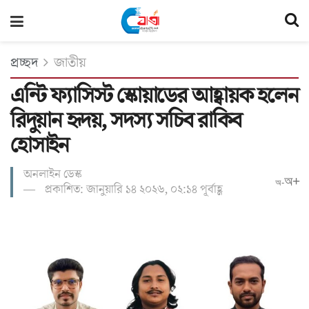
প্রচ্ছদ
জাতীয়
এন্টি ফ্যাসিস্ট স্কোয়াডের আহ্বায়ক হলেন
রিদুয়ান হৃদয়, সদস্য সচিব রাকিব
হোসাইন
অনলাইন ডেস্ক
অ+
অ-
প্রকাশিত: জানুয়ারি ১৪ ২০২৬, ০২:১৪ পূর্বাহ্ণ