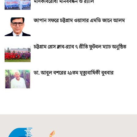
মাদকবিরোধী মানববন্ধন ও র‌্যালি
জাপান সফরে চট্টগ্রাম ওয়াসার এমডি জানে আলম
চট্টগ্রাম প্রেস ক্লাব-র‌্যাব ৭ প্রীতি ফুটবল ম্যাচ অনুষ্ঠিত
ডা. আবুল বশরের ২১তম মৃত্যুবার্ষিকী বুধবার