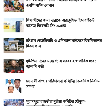
মানবিকতার পাশাপাশি জাতীয় ঐক্যের বার্তা দিলেন
এমপি সাঈদ নোমান
শিক্ষার্থীদের জন্য দারাজে এক্সক্লুসিভ ডিসকাউন্টে
আসছে রিয়েলমি সি১০০এক্স
চট্টগ্রাম ভেটেরিনারি ও এনিম্যাল সাইন্সেস বিশ্ববিদ্যালয়
দিবস কাল
দুই-তিন দিনের মধ্যে গ্যাস সরবরাহ স্বাভাবিক হবে :
জ্বালানি মন্ত্রী
সোনালী বাজার পরিচালনা কমিটির ত্রি-বার্ষিক নির্বাচন
সম্পন্ন
মুরাদপুরে রজভীয়া নূরীয়া কমিটির যৌতুক-