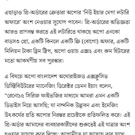
এছাড়াও প্রি-অর্ডারের ক্রেতারা অপোর ‘নিউ ইয়ার মেগা লটারি
অফারে’ অংশ নেওয়ার সুযোগ পাবেন। প্রি-অর্ডারের অভিজ্ঞতা
আরও প্রাণবন্ত করতে এই লটারিতে থাকছে অপো এনকো
বাডস৩ প্রো, একটি কিনলে একটি ফ্রি (বোগো) অফার, একটি
মিলিয়ন টাকা ড্রিম ট্রিপ, অপো ওয়াচ এক্স২ এবং রুম হিটারের
মতো আকর্ষণীয় সব পুরস্কার।
এ বিষয়ে অপো বাংলাদেশ অথোরাইজড এক্সক্লুসিভ
ডিস্ট্রিবিউটরের ম্যানেজিং ডিরেক্টর ডেমন ইয়াং বলেন,
“রেনো১৫ সিরিজ ফাইভজির মাধ্যমে আমরা এমন একটি
ডিভাইস নিয়ে আসছি; যা নান্দনিক উদ্ভাবন এবং ইমেজিং
উৎকর্ষের প্রতি অপোর নিরন্তর প্রচেষ্টাকে প্রতিফলিত করে। এই
প্রি-অর্ডার আমাদের ব্যবহারকারীদের শুরুতেই এই যাত্রার অংশ
হওয়ার সুযোগ করে দিচ্ছে; আগামীতে যা আসছে তার সাথে