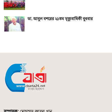
ডা. আবুল বশরের ২১তম মৃত্যুবার্ষিকী বুধবার
সম্পাদক:
মোহাম্মদ রুবেল খান