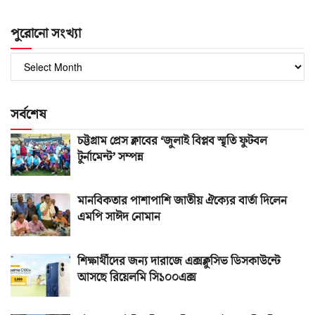
পুরোনো সংখ্যা
পুরোনো
সংখ্যা
সর্বশেষ
চট্টগ্রাম প্রেস ক্লাবের ‘জুলাই বিপ্লব স্মৃতি ফুটবল
টুর্নামেন্ট’ সম্পন্ন
মানবিকতার পাশাপাশি জাতীয় ঐক্যের বার্তা দিলেন
এমপি সাঈদ নোমান
শিক্ষার্থীদের জন্য দারাজে এক্সক্লুসিভ ডিসকাউন্টে
আসছে রিয়েলমি সি১০০এক্স