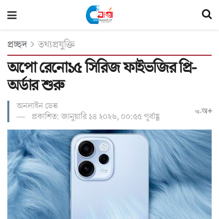
প্রচ্ছদ
তথ্যপ্রযুক্তি
অপো রেনো১৫ সিরিজ ফাইভজির প্রি-
অর্ডার শুরু
অনলাইন ডেস্ক
অ+
অ-
প্রকাশিত: জানুয়ারি ১৪ ২০২৬, ০০:৫৫ পূর্বাহ্ণ