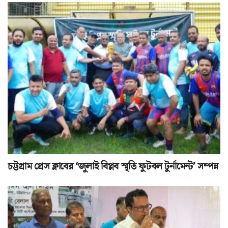
চট্টগ্রাম প্রেস ক্লাবের ‘জুলাই বিপ্লব স্মৃতি ফুটবল টুর্নামেন্ট’ সম্পন্ন