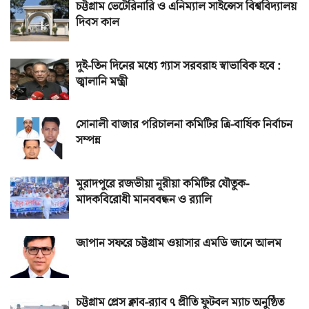
চট্টগ্রাম ভেটেরিনারি ও এনিম্যাল সাইন্সেস বিশ্ববিদ্যালয়
দিবস কাল
দুই-তিন দিনের মধ্যে গ্যাস সরবরাহ স্বাভাবিক হবে :
জ্বালানি মন্ত্রী
সোনালী বাজার পরিচালনা কমিটির ত্রি-বার্ষিক নির্বাচন
সম্পন্ন
মুরাদপুরে রজভীয়া নূরীয়া কমিটির যৌতুক-
মাদকবিরোধী মানববন্ধন ও র‌্যালি
জাপান সফরে চট্টগ্রাম ওয়াসার এমডি জানে আলম
চট্টগ্রাম প্রেস ক্লাব-র‌্যাব ৭ প্রীতি ফুটবল ম্যাচ অনুষ্ঠিত