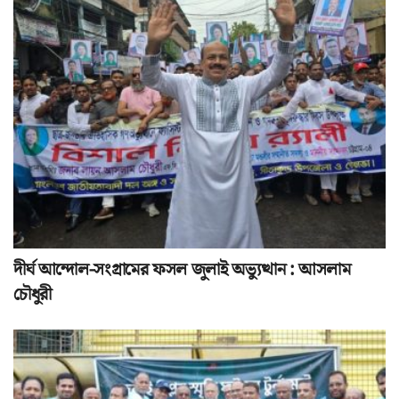
দীর্ঘ আন্দোল-সংগ্রামের ফসল জুলাই অভ্যুত্থান : আসলাম
চৌধুরী