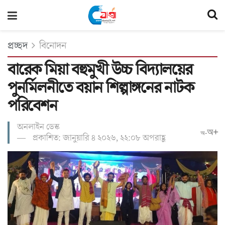
প্রচ্ছদ
বিনোদন
বারেক মিয়া বহুমুখী উচ্চ বিদ্যালয়ের
পুনর্মিলনীতে বয়ান শিল্পাঙ্গনের নাটক
পরিবেশন
অনলাইন ডেস্ক
অ+
অ-
প্রকাশিত: জানুয়ারি ৪ ২০২৬, ২২:০৮ অপরাহ্ণ