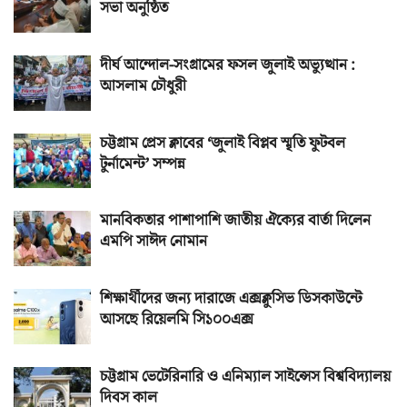
সভা অনুষ্ঠিত
দীর্ঘ আন্দোল-সংগ্রামের ফসল জুলাই অভ্যুত্থান :
আসলাম চৌধুরী
চট্টগ্রাম প্রেস ক্লাবের ‘জুলাই বিপ্লব স্মৃতি ফুটবল
টুর্নামেন্ট’ সম্পন্ন
মানবিকতার পাশাপাশি জাতীয় ঐক্যের বার্তা দিলেন
এমপি সাঈদ নোমান
শিক্ষার্থীদের জন্য দারাজে এক্সক্লুসিভ ডিসকাউন্টে
আসছে রিয়েলমি সি১০০এক্স
চট্টগ্রাম ভেটেরিনারি ও এনিম্যাল সাইন্সেস বিশ্ববিদ্যালয়
দিবস কাল