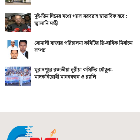
দুই-তিন দিনের মধ্যে গ্যাস সরবরাহ স্বাভাবিক হবে :
জ্বালানি মন্ত্রী
সোনালী বাজার পরিচালনা কমিটির ত্রি-বার্ষিক নির্বাচন
সম্পন্ন
মুরাদপুরে রজভীয়া নূরীয়া কমিটির যৌতুক-
মাদকবিরোধী মানববন্ধন ও র‌্যালি