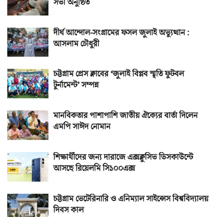
সভা অনুষ্ঠিত
দীর্ঘ আন্দোল-সংগ্রামের ফসল জুলাই অভ্যুত্থান :
আসলাম চৌধুরী
চট্টগ্রাম প্রেস ক্লাবের ‘জুলাই বিপ্লব স্মৃতি ফুটবল
টুর্নামেন্ট’ সম্পন্ন
মানবিকতার পাশাপাশি জাতীয় ঐক্যের বার্তা দিলেন
এমপি সাঈদ নোমান
শিক্ষার্থীদের জন্য দারাজে এক্সক্লুসিভ ডিসকাউন্টে
আসছে রিয়েলমি সি১০০এক্স
চট্টগ্রাম ভেটেরিনারি ও এনিম্যাল সাইন্সেস বিশ্ববিদ্যালয়
দিবস কাল