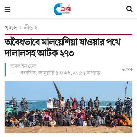
প্রচ্ছদ
লীড-২
অবৈধভাবে মালয়েশিয়া যাওয়ার পথে
দালালসহ আটক ২৭৩
অনলাইন ডেস্ক
অ+
অ-
প্রকাশিত: জানুয়ারি ৪ ২০২৬, ২০:১৫ অপরাহ্ণ