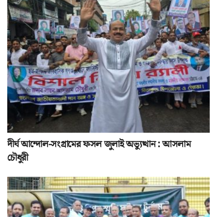
দীর্ঘ আন্দোল-সংগ্রামের ফসল জুলাই অভ্যুত্থান : আসলাম
চৌধুরী