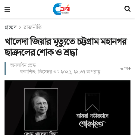
প্রচ্ছদ
রাজনীতি
খালেদা জিয়ার মৃত্যুতে চট্টগ্রাম মহানগর
ছাত্রদলের শোক ও শ্রদ্ধা
অনলাইন ডেস্ক
অ+
অ-
প্রকাশিত: ডিসেম্বর ৩০ ২০২৫, ২২:৩৭ অপরাহ্ণ