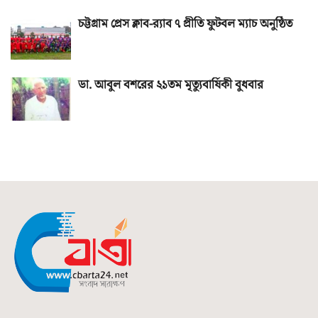
চট্টগ্রাম প্রেস ক্লাব-র‌্যাব ৭ প্রীতি ফুটবল ম্যাচ অনুষ্ঠিত
ডা. আবুল বশরের ২১তম মৃত্যুবার্ষিকী বুধবার