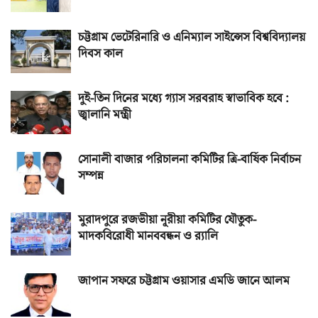
চট্টগ্রাম ভেটেরিনারি ও এনিম্যাল সাইন্সেস বিশ্ববিদ্যালয়
দিবস কাল
দুই-তিন দিনের মধ্যে গ্যাস সরবরাহ স্বাভাবিক হবে :
জ্বালানি মন্ত্রী
সোনালী বাজার পরিচালনা কমিটির ত্রি-বার্ষিক নির্বাচন
সম্পন্ন
মুরাদপুরে রজভীয়া নূরীয়া কমিটির যৌতুক-
মাদকবিরোধী মানববন্ধন ও র‌্যালি
জাপান সফরে চট্টগ্রাম ওয়াসার এমডি জানে আলম