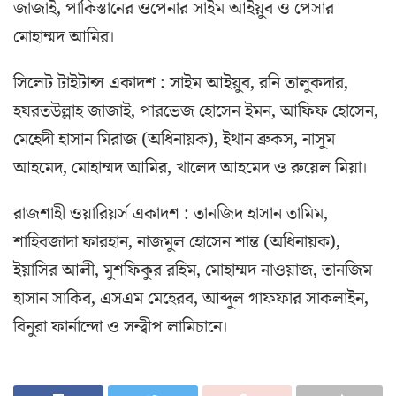
জাজাই, পাকিস্তানের ওপেনার সাইম আইয়ুব ও পেসার
মোহাম্মদ আমির।
সিলেট টাইটান্স একাদশ : সাইম আইয়ুব, রনি তালুকদার,
হযরতউল্লাহ জাজাই, পারভেজ হোসেন ইমন, আফিফ হোসেন,
মেহেদী হাসান মিরাজ (অধিনায়ক), ইথান ব্রুকস, নাসুম
আহমেদ, মোহাম্মদ আমির, খালেদ আহমেদ ও রুয়েল মিয়া।
রাজশাহী ওয়ারিয়র্স একাদশ : তানজিদ হাসান তামিম,
শাহিবজাদা ফারহান, নাজমুল হোসেন শান্ত (অধিনায়ক),
ইয়াসির আলী, মুশফিকুর রহিম, মোহাম্মদ নাওয়াজ, তানজিম
হাসান সাকিব, এসএম মেহেরব, আব্দুল গাফফার সাকলাইন,
বিনুরা ফার্নান্দো ও সন্দ্বীপ লামিচানে।