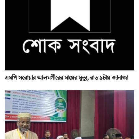
এমপি সরোয়ার আলমগীরের মায়ের মৃত্যু, রাত ৯টায় জানাজা