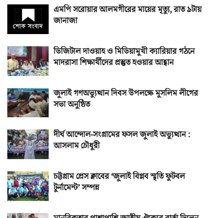
এমপি সরোয়ার আলমগীরের মায়ের মৃত্যু, রাত ৯টায়
জানাজা
ডিজিটাল দাওয়াহ ও মিডিয়ামুখী ক্যারিয়ার গঠনে
মাদরাসা শিক্ষার্থীদের প্রস্তুত হওয়ার আহ্বান
জুলাই গণঅভ্যুত্থান দিবস উপলক্ষে মুসলিম লীগের
সভা অনুষ্ঠিত
দীর্ঘ আন্দোল-সংগ্রামের ফসল জুলাই অভ্যুত্থান :
আসলাম চৌধুরী
চট্টগ্রাম প্রেস ক্লাবের ‘জুলাই বিপ্লব স্মৃতি ফুটবল
টুর্নামেন্ট’ সম্পন্ন