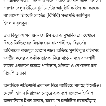
সাম্প্রতিক সন্ত্রাসী হামলায় শহীদ শরীফ ওসমান হাদির স্মরণে।
এরপর বেলুন উড়িয়ে টুর্নামেন্টের আনুষ্ঠানিক উদ্বোধন করবেন
বাংলাদেশ ক্রিকেট বোর্ডের (বিসিবি) সভাপতি আমিনুল
ইসলাম বুলবুল।
তার কিছুক্ষণ পর শুরু হয় টস এর আনুষ্ঠানিকতা। যেখানে
জিতে ফিল্ডিংয়ের সিদ্ধান্ত নেন রাজশাহী ওয়ারিয়র্সের
অধিনায়ক নাজমুল হোসেন শান্ত। অভিজ্ঞ মুশফিকুর রহিমসহ
জাতীয় দলের একঝাঁক তারকা নিয়ে মাঠে নামছে রাজশাহী।
তাদের একাদশে রয়েছে পাকিস্তান, শ্রীলঙ্কা ও নেপালের চার
বিদেশি তারকা।
অন্যদিকে শক্তিশালী একাদশ নিয়ে ব্যাটিংয়ে নামছে সিলেটও।
মেহেদী হাসান মিরাজের নেতৃত্বে একাদশে রয়েছেন ইংলিশ
অলরাউন্ডার ইথান ব্রুকস, আফগান হার্ডহিটার হযরতউল্লাহ