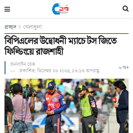
প্রচ্ছদ
খেলাধুলা
বিপিএলের উদ্বোধনী ম্যাচে টস জিতে
ফিল্ডিংয়ে রাজশাহী
অনলাইন ডেস্ক
অ+
অ-
প্রকাশিত: ডিসেম্বর ২৬ ২০২৫, ১৬:১৩ অপরাহ্ণ