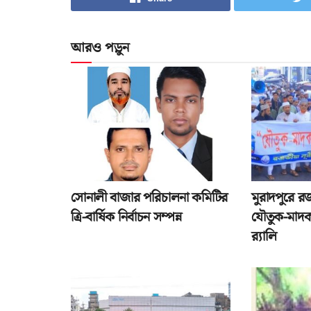
আরও পড়ুন
সোনালী বাজার পরিচালনা কমিটির
মুরাদপুরে র
ত্রি-বার্ষিক নির্বাচন সম্পন্ন
যৌতুক-মাদক
র‌্যালি