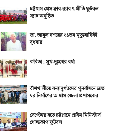
চট্টগ্রাম প্রেস ক্লাব-র‌্যাব ৭ প্রীতি ফুটবল
ম্যাচ অনুষ্ঠিত
ডা. আবুল বশরের ২১তম মৃত্যুবার্ষিকী
বুধবার
কবিতা : সুখ-দুঃখের বর্ষা
বাঁশখালীতে বন্যাদুর্গতদের পুনর্বাসনে দ্রুত
ঘর নির্মাণের আশ্বাস জেলা প্রশাসকের
সেপ্টেম্বর হতে চট্টগ্রামে প্রাইম মিনিস্টার্স
গোল্ডকাপ ফুটবল