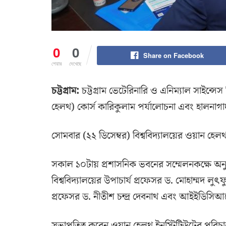
0
0
Share on Facebook
শেয়ার
দেখেছে
চট্টগ্রাম:
চট্টগ্রাম ভেটেরিনারি ও এনিম্যাল সাইন্সে
হেলথ) কোর্স কারিকুলাম পর্যালোচনা এবং হালনাগাদক
সোমবার (২২ ডিসেম্বর) বিশ্ববিদ্যালয়ের ওয়ান হ
সকাল ১০টায় প্রশাসনিক ভবনের সম্মেলনকক্ষে অনুষ্ঠ
বিশ্ববিদ্যালয়ের উপাচার্য প্রফেসর ড. মোহাম্মদ লুৎ
প্রফেসর ড. নীতীশ চন্দ্র দেবনাথ এবং আইইডিসিআ
সভাপতিত্ব করেন ওয়ান হেলথ ইনস্টিটিউটের পরিচা