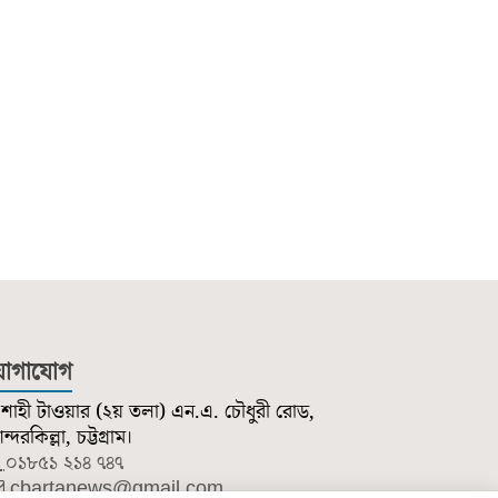
োগাযোগ
শাহী টাওয়ার (২য় তলা) এন.এ. চৌধুরী রোড,
্দরকিল্লা, চট্টগ্রাম।
০১৮৫১ ২১৪ ৭৪৭
cbartanews@gmail.com