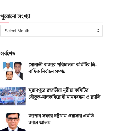
পুরোনো সংখ্যা
পুরোনো
Select Month
সংখ্যা
সর্বশেষ
সোনালী বাজার পরিচালনা কমিটির ত্রি-
বার্ষিক নির্বাচন সম্পন্ন
মুরাদপুরে রজভীয়া নূরীয়া কমিটির
যৌতুক-মাদকবিরোধী মানববন্ধন ও র‌্যালি
জাপান সফরে চট্টগ্রাম ওয়াসার এমডি
জানে আলম