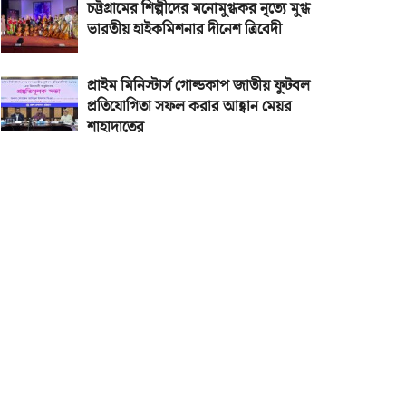
চট্টগ্রামের শিল্পীদের মনোমুগ্ধকর নৃত্যে মুগ্ধ
ভারতীয় হাইকমিশনার দীনেশ ত্রিবেদী
প্রাইম মিনিস্টার্স গোল্ডকাপ জাতীয় ফুটবল
প্রতিযোগিতা সফল করার আহ্বান মেয়র
শাহাদাতের