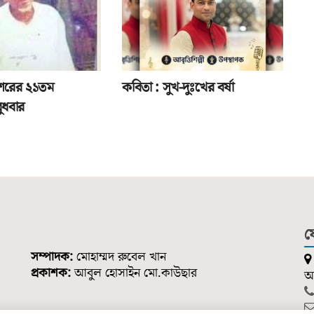
শরের ২১তম
কবিতা : সুখ-দুঃখের বর্ষা
 বুধবার
য
সম্পাদক:
মোহাম্মদ রুবেল খান
প্রকাশক:
আবুল হোসাইন মো.কাউছার
আন