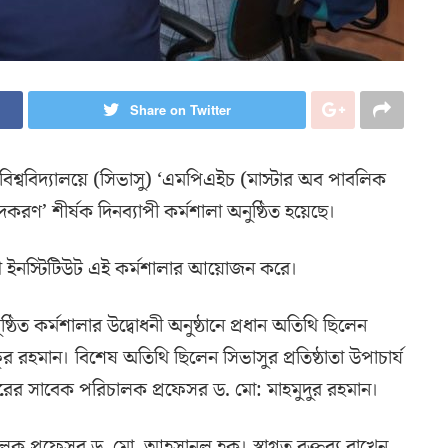
Share on Twitter
স বিশ্ববিদ্যালয়ে (সিভাসু) ‘এমপিএইচ (মাস্টার অব পাবলিক
রণ’ শীর্ষক দিনব্যাপী কর্মশালা অনুষ্ঠিত হয়েছে।
েলথ ইনস্টিটিউট এই কর্মশালার আয়োজন করে।
িত কর্মশালার উদ্বোধনী অনুষ্ঠানে প্রধান অতিথি ছিলেন
ফুর রহমান। বিশেষ অতিথি ছিলেন সিভাসুর প্রতিষ্ঠাতা উপাচার্য
রের সাবেক পরিচালক প্রফেসর ড. মো: মাহমুদুর রহমান।
লক প্রফেসর ড. মো. আহসানুল হক। স্বাগত বক্তব্য রাখেন