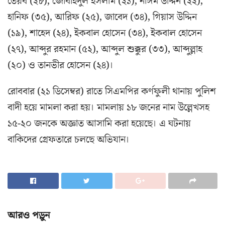
তৈয়ব (২৮), জোবাইদুল ইসলাম (২১), নাঈম উদ্দিন (২২),
হানিফ (৩৫), আরিফ (২৫), জাবেদ (৩৪), গিয়াস উদ্দিন
(১৯), শাহেদ (২৪), ইকবাল হোসেন (৩৪), ইকবাল হোসেন
(২৭), আব্দুর রহমান (৫২), আব্দুল শুক্কুর (৩৩), আব্দুল্লাহ
(২০) ও তানভীর হোসেন (২৪)।
রোববার (২১ ডিসেম্বর) রাতে সিএমপির কর্ণফুলী থানায় পুলিশ
বাদী হয়ে মামলা করা হয়। মামলায় ১৮ জনের নাম উল্লেখসহ
১৫-২০ জনকে অজ্ঞাত আসামি করা হয়েছে। এ ঘটনায়
বাকিদের গ্রেফতারে চলছে অভিযান।
আরও পড়ুন