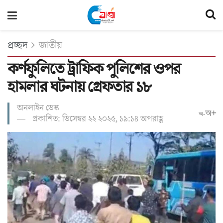
প্রচ্ছদ
জাতীয়
কর্ণফুলিতে ট্রাফিক পুলিশের ওপর
হামলার ঘটনায় গ্রেফতার ১৮
অনলাইন ডেস্ক
অ+
অ-
প্রকাশিত: ডিসেম্বর ২২ ২০২৫, ১৯:১৪ অপরাহ্ণ