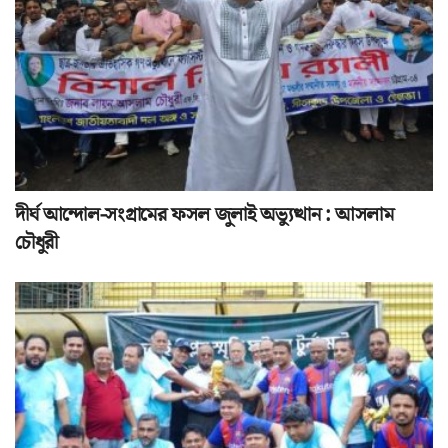
দীর্ঘ আন্দোল-সংগ্রামের ফসল জুলাই অভ্যুত্থান : আসলাম
চৌধুরী