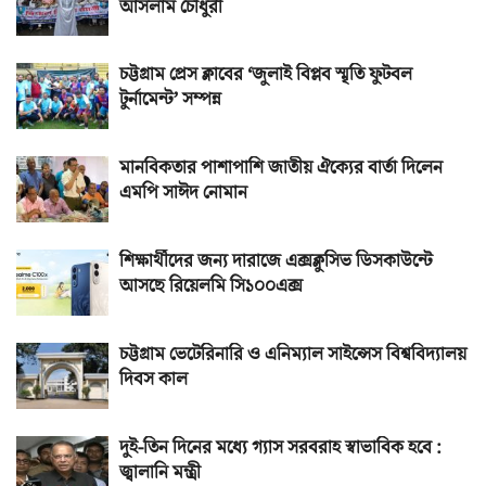
আসলাম চৌধুরী
চট্টগ্রাম প্রেস ক্লাবের ‘জুলাই বিপ্লব স্মৃতি ফুটবল
টুর্নামেন্ট’ সম্পন্ন
মানবিকতার পাশাপাশি জাতীয় ঐক্যের বার্তা দিলেন
এমপি সাঈদ নোমান
শিক্ষার্থীদের জন্য দারাজে এক্সক্লুসিভ ডিসকাউন্টে
আসছে রিয়েলমি সি১০০এক্স
চট্টগ্রাম ভেটেরিনারি ও এনিম্যাল সাইন্সেস বিশ্ববিদ্যালয়
দিবস কাল
দুই-তিন দিনের মধ্যে গ্যাস সরবরাহ স্বাভাবিক হবে :
জ্বালানি মন্ত্রী