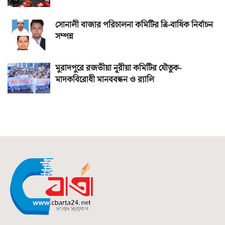
সোনালী বাজার পরিচালনা কমিটির ত্রি-বার্ষিক নির্বাচন
সম্পন্ন
মুরাদপুরে রজভীয়া নূরীয়া কমিটির যৌতুক-
মাদকবিরোধী মানববন্ধন ও র‌্যালি