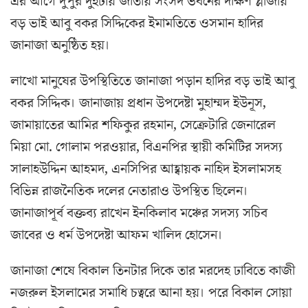
এর আগে দুপুর দুইটায় জাতীয় সংসদ ভবনের দক্ষিণ প্লাজায়
বড় ভাই আবু বকর সিদ্দিকের ইমামতিতে ওসমান হাদির
জানাজা অনুষ্ঠিত হয়।
লাখো মানুষের উপস্থিতিতে জানাজা পড়ান হাদির বড় ভাই আবু
বকর সিদ্দিক। জানাজায় প্রধান উপদেষ্টা মুহাম্মদ ইউনূস,
জামায়াতের আমির শফিকুর রহমান, সেক্রেটারি জেনারেল
মিয়া মো. গোলাম পরওয়ার, বিএনপির স্থায়ী কমিটির সদস্য
সালাহউদ্দিন আহমদ, এনসিপির আহ্বায়ক নাহিদ ইসলামসহ
বিভিন্ন রাজনৈতিক দলের নেতারাও উপস্থিত ছিলেন।
জানাজাপূর্ব বক্তব্য রাখেন ইনকিলাব মঞ্চের সদস্য সচিব
জাবের ও ধর্ম উপদেষ্টা আফম খালিদ হোসেন।
জানাজা শেষে বিকাল তিনটার দি‌কে তার মরদেহ ঢাবিতে কাজী
নজরুল ইসলামের সমাধি চত্বরে আনা হয়। প‌রে বিকাল সোয়া