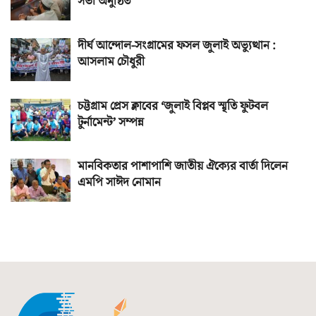
সভা অনুষ্ঠিত
দীর্ঘ আন্দোল-সংগ্রামের ফসল জুলাই অভ্যুত্থান :
আসলাম চৌধুরী
চট্টগ্রাম প্রেস ক্লাবের ‘জুলাই বিপ্লব স্মৃতি ফুটবল
টুর্নামেন্ট’ সম্পন্ন
মানবিকতার পাশাপাশি জাতীয় ঐক্যের বার্তা দিলেন
এমপি সাঈদ নোমান