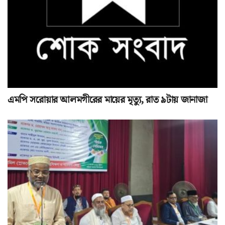
এমপি সরোয়ার আলমগীরের মায়ের মৃত্যু, রাত ৯টায় জানাজা