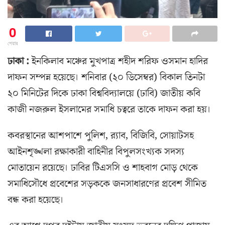
0
শেয়ার
ঢাকা :
ইনকিলাব মঞ্চের মুখপাত্র শহীদ শরিফ ওসমান হাদির
দাফন সম্পন্ন হয়েছে। শ‌নিবার (২০ ডিসেম্বর) বিকাল তিনটা
২০ মিনিটের দি‌কে ঢাকা বিশ্ববিদ্যালয়ে (ঢাবি) জাতীয় কবি
কাজী নজরুল ইসলামের সমাধি চত্বরে তা‌কে দাফন করা হয়।
কবরস্থানের আশপাশে পুলিশ, র‍্যাব, বিজিবি, সোয়াটসহ
আইনশৃঙ্খলা রক্ষাকারী বাহিনীর বিপুলসংখ্যক সদস্য
মোতায়েন রয়েছে। ঢাবির টিএসসি ও শাহবাগ মোড় থেকে
সমাধিসৌধে প্রবেশের সড়ককে জনসাধারণের প্রবেশ সীমিত
বন্ধ করা হয়েছে।