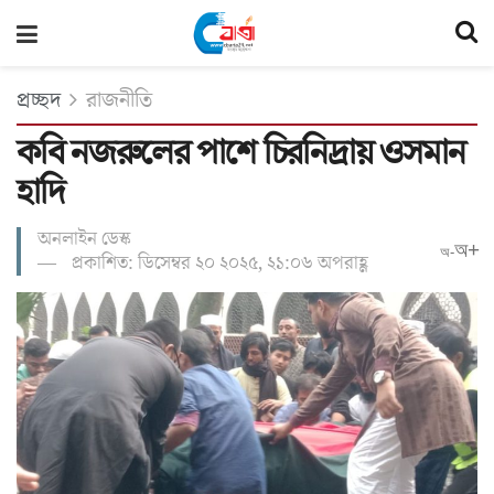
প্রচ্ছদ
রাজনীতি
কবি নজরুলের পাশে চিরনিদ্রায় ওসমান
হা‌দি
অনলাইন ডেস্ক
অ+
অ-
প্রকাশিত: ডিসেম্বর ২০ ২০২৫, ২১:০৬ অপরাহ্ণ