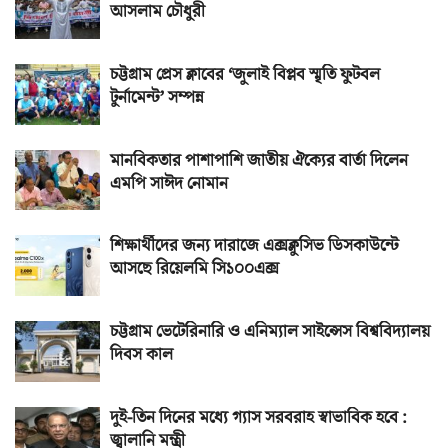
আসলাম চৌধুরী
চট্টগ্রাম প্রেস ক্লাবের ‘জুলাই বিপ্লব স্মৃতি ফুটবল
টুর্নামেন্ট’ সম্পন্ন
মানবিকতার পাশাপাশি জাতীয় ঐক্যের বার্তা দিলেন
এমপি সাঈদ নোমান
শিক্ষার্থীদের জন্য দারাজে এক্সক্লুসিভ ডিসকাউন্টে
আসছে রিয়েলমি সি১০০এক্স
চট্টগ্রাম ভেটেরিনারি ও এনিম্যাল সাইন্সেস বিশ্ববিদ্যালয়
দিবস কাল
দুই-তিন দিনের মধ্যে গ্যাস সরবরাহ স্বাভাবিক হবে :
জ্বালানি মন্ত্রী