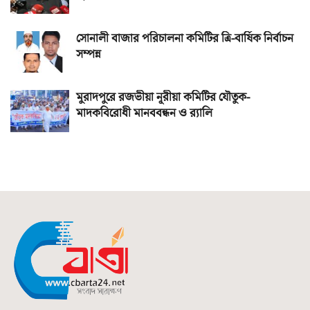
সোনালী বাজার পরিচালনা কমিটির ত্রি-বার্ষিক নির্বাচন
সম্পন্ন
মুরাদপুরে রজভীয়া নূরীয়া কমিটির যৌতুক-
মাদকবিরোধী মানববন্ধন ও র‌্যালি