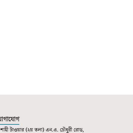
োগাযোগ
শাহী টাওয়ার (২য় তলা) এন.এ. চৌধুরী রোড,