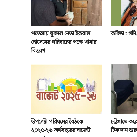
পতেঙ্গায় যুবদল নেতা ইকবাল
কবিতা : গদি, 
হোসেনের পরিবারের পক্ষে খাবার
বিতরণ
উপদেষ্টা পরিষদের বৈঠকে
চট্টগ্রামে ক
২০২৫-২৬ অর্থবছরের বাজেট
টিকাদান শুর