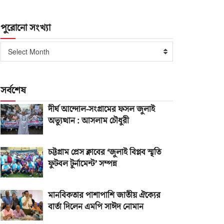
পুরোনো সংখ্যা
পুরোনো
Select Month
সংখ্যা
সর্বশেষ
দীর্ঘ আন্দোল-সংগ্রামের ফসল জুলাই
অভ্যুত্থান : আসলাম চৌধুরী
চট্টগ্রাম প্রেস ক্লাবের ‘জুলাই বিপ্লব স্মৃতি
ফুটবল টুর্নামেন্ট’ সম্পন্ন
মানবিকতার পাশাপাশি জাতীয় ঐক্যের
বার্তা দিলেন এমপি সাঈদ নোমান