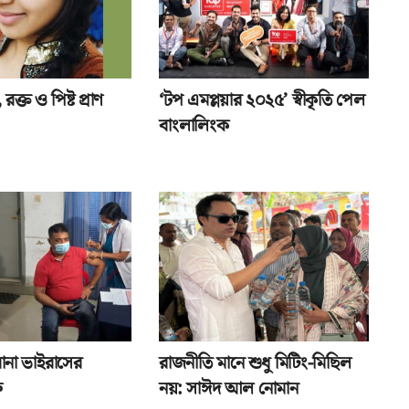
রক্ত ও পিষ্ট প্রাণ
‘টপ এমপ্লয়ার ২০২৫’ স্বীকৃতি পেল
বাংলালিংক
রোনা ভাইরাসের
রাজনীতি মানে শুধু মিটিং-মিছিল
ু
নয়: সাঈদ আল নোমান