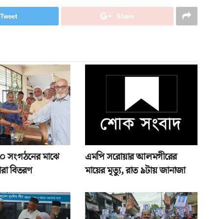
Tweet
Share
১৭০ সংগঠনের মাঝে
এমপি সরোয়ার আলমগীরের
ারা বিতরণ
মায়ের মৃত্যু, রাত ৯টায় জানাজা