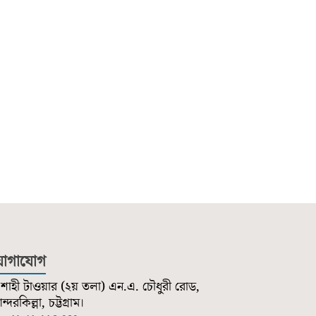
োগাযোগ
শাহী টাওয়ার (২য় তলা) এন.এ. চৌধুরী রোড,
্দরকিল্লা, চট্টগ্রাম।