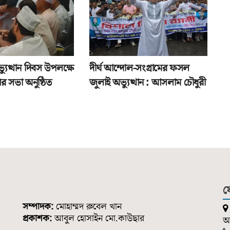
যুত্থান দিবস উপলক্ষে
দীর্ঘ আন্দোল-সংগ্রামের ফসল
র সভা অনুষ্ঠিত
জুলাই অভ্যুত্থান : আসলাম চৌধুরী
য
সম্পাদক:
মোহাম্মদ রুবেল খান
প্রকাশক:
আবুল হোসাইন মো.কাউছার
আন