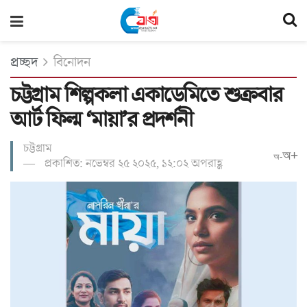
প্রচ্ছদ
বিনোদন
চট্টগ্রাম শিল্পকলা একাডেমিতে শুক্রবার
আর্ট ফিল্ম ‘মায়া’র প্রদর্শনী
চট্টগ্রাম
অ+
অ-
প্রকাশিত: নভেম্বর ২৫ ২০২৫, ১২:০২ অপরাহ্ণ