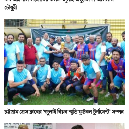
চৌধুরী
চট্টগ্রাম প্রেস ক্লাবের ‘জুলাই বিপ্লব স্মৃতি ফুটবল টুর্নামেন্ট’ সম্পন্ন