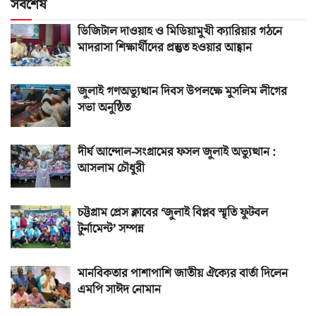
সর্বশেষ
ডিজিটাল দাওয়াহ ও মিডিয়ামুখী ক্যারিয়ার গঠনে
মাদরাসা শিক্ষার্থীদের প্রস্তুত হওয়ার আহ্বান
জুলাই গণঅভ্যুত্থান দিবস উপলক্ষে মুসলিম লীগের
সভা অনুষ্ঠিত
দীর্ঘ আন্দোল-সংগ্রামের ফসল জুলাই অভ্যুত্থান :
আসলাম চৌধুরী
চট্টগ্রাম প্রেস ক্লাবের ‘জুলাই বিপ্লব স্মৃতি ফুটবল
টুর্নামেন্ট’ সম্পন্ন
মানবিকতার পাশাপাশি জাতীয় ঐক্যের বার্তা দিলেন
এমপি সাঈদ নোমান