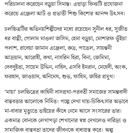
পরিচালনা করেছেন বড়ুয়া সিমান্ত। এছাড়া ফিল্মটি প্রযোজনা
করেছে এঞ্জেলা আর্ট ও প্রভাতী শিশু কিশোর আনন্দ উৎসব।
চলচ্চিত্রটির অভিনয়শিল্পীদের মধ্যে রয়েছেন সুনীল ধর, সুজীত
ধর বাপ্পী, গোলাম মাওলা জসিম, হেমা বড়ুয়া, মোশারফ ভূঁইয়া
পলাশ, রাবেয়া জামান এঞ্জেলা, রুদ্র, পাভেল, সায়ন্তনী
আদ্রয়ান, আরোহী, কথা, নাসরিন হিরা, বিনা, জেমিমা,
দেবদুইতা, সায়েম উদ্দিন, নাহিদ, এসবি ইমরান, মেহেদী, অংক,
ফরহাদ, জাওয়াদ, অনিমেষ, শুভ, ফাহিম, জহির প্রমুখ।
‘মায়া’ চলচ্চিত্রের কাহিনী দাসপ্রথা-পরবর্তী সমাজের সামন্তবাদী
বাস্তবতার আলোকে নির্মিত। গল্পে দেখা যায়-চিকিৎসার অভাবে
মা-বাবার মৃত্যুতে ভাইয়ের কাঁধে নেমে আসে সংসারের ভার।
একমাত্র বোনকে লেখাপড়া শেখানোর স্বপ্ন দেখলেও দারিদ্র্য ও
সামাজিক বাস্তবতা তাদের জীবনকে বাধাগ্রস্ত করে। অল্প