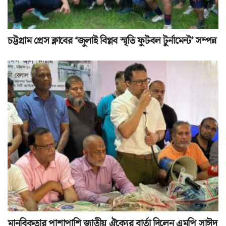
চট্টগ্রাম প্রেস ক্লাবের ‘জুলাই বিপ্লব স্মৃতি ফুটবল টুর্নামেন্ট’ সম্পন্ন
মানবিকতার পাশাপাশি জাতীয় ঐক্যের বার্তা দিলেন এমপি সাঈদ