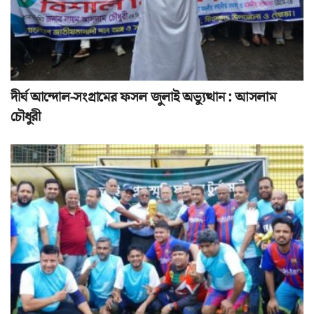
দীর্ঘ আন্দোল-সংগ্রামের ফসল জুলাই অভ্যুত্থান : আসলাম
চৌধুরী