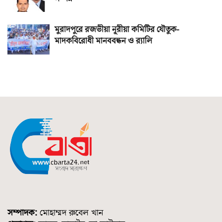
মুরাদপুরে রজভীয়া নূরীয়া কমিটির যৌতুক-
মাদকবিরোধী মানববন্ধন ও র‌্যালি
সম্পাদক:
মোহাম্মদ রুবেল খান