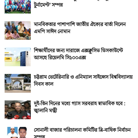
টুর্নামেন্ট’ সম্পন্ন
মানবিকতার পাশাপাশি জাতীয় ঐক্যের বার্তা দিলেন
এমপি সাঈদ নোমান
শিক্ষার্থীদের জন্য দারাজে এক্সক্লুসিভ ডিসকাউন্টে
আসছে রিয়েলমি সি১০০এক্স
চট্টগ্রাম ভেটেরিনারি ও এনিম্যাল সাইন্সেস বিশ্ববিদ্যালয়
দিবস কাল
দুই-তিন দিনের মধ্যে গ্যাস সরবরাহ স্বাভাবিক হবে :
জ্বালানি মন্ত্রী
সোনালী বাজার পরিচালনা কমিটির ত্রি-বার্ষিক নির্বাচন
সম্পন্ন