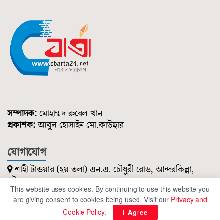
সম্পাদক:
মোহাম্মদ রুবেল খান
প্রকাশক:
আবুল হোসাইন মো.কাউছার
যোগাযোগ
শাহী টাওয়ার (২য় তলা) এন.এ. চৌধুরী রোড, আন্দরকিল্লা,
চট্টগ্রাম।
This website uses cookies. By continuing to use this website you
০১৮৫১ ২১৪ ৭৪৭
are giving consent to cookies being used. Visit our
Privacy and
cbartanews@gmail.com
Cookie Policy
.
I Agree