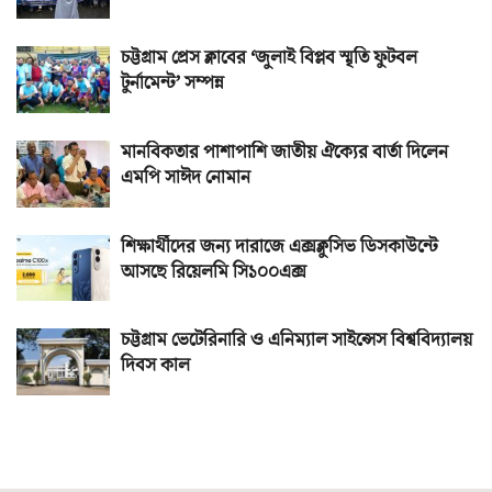
চট্টগ্রাম প্রেস ক্লাবের ‘জুলাই বিপ্লব স্মৃতি ফুটবল
টুর্নামেন্ট’ সম্পন্ন
মানবিকতার পাশাপাশি জাতীয় ঐক্যের বার্তা দিলেন
এমপি সাঈদ নোমান
শিক্ষার্থীদের জন্য দারাজে এক্সক্লুসিভ ডিসকাউন্টে
আসছে রিয়েলমি সি১০০এক্স
চট্টগ্রাম ভেটেরিনারি ও এনিম্যাল সাইন্সেস বিশ্ববিদ্যালয়
দিবস কাল