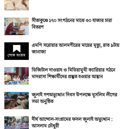
সীতাকুণ্ডে ১৭০ সংগঠনের মাঝে ৩০ হাজার চারা
বিতরণ
এমপি সরোয়ার আলমগীরের মায়ের মৃত্যু, রাত ৯টায়
জানাজা
ডিজিটাল দাওয়াহ ও মিডিয়ামুখী ক্যারিয়ার গঠনে
মাদরাসা শিক্ষার্থীদের প্রস্তুত হওয়ার আহ্বান
জুলাই গণঅভ্যুত্থান দিবস উপলক্ষে মুসলিম লীগের
সভা অনুষ্ঠিত
দীর্ঘ আন্দোল-সংগ্রামের ফসল জুলাই অভ্যুত্থান :
আসলাম চৌধুরী