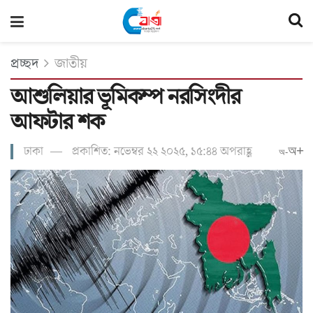
প্রচ্ছদ
জাতীয়
আশুলিয়ার ভূমিকম্প নরসিংদীর
আফটার শক
ঢাকা
প্রকাশিত: নভেম্বর ২২ ২০২৫, ১৫:৪৪ অপরাহ্ণ
অ+
অ-