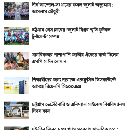
দীর্ঘ আন্দোল-সংগ্রামের ফসল জুলাই অভ্যুত্থান :
আসলাম চৌধুরী
চট্টগ্রাম প্রেস ক্লাবের ‘জুলাই বিপ্লব স্মৃতি ফুটবল
টুর্নামেন্ট’ সম্পন্ন
মানবিকতার পাশাপাশি জাতীয় ঐক্যের বার্তা দিলেন
এমপি সাঈদ নোমান
শিক্ষার্থীদের জন্য দারাজে এক্সক্লুসিভ ডিসকাউন্টে
আসছে রিয়েলমি সি১০০এক্স
চট্টগ্রাম ভেটেরিনারি ও এনিম্যাল সাইন্সেস বিশ্ববিদ্যালয়
দিবস কাল
দুই-তিন দিনের মধ্যে গ্যাস সরবরাহ স্বাভাবিক হবে :