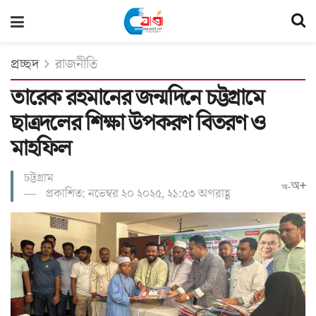
প্রচ্ছদ
রাজনীতি
তারেক রহমানের জন্মদিনে চট্টগ্রামে
ছাত্রদলের শিক্ষা উপকরণ বিতরণ ও
মাহফিল
চট্টগ্রাম
অ+
অ-
প্রকাশিত: নভেম্বর ২০ ২০২৫, ২১:৫৩ অপরাহ্ণ