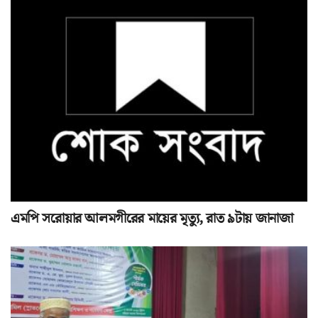
এমপি সরোয়ার আলমগীরের মায়ের মৃত্যু, রাত ৯টায় জানাজা