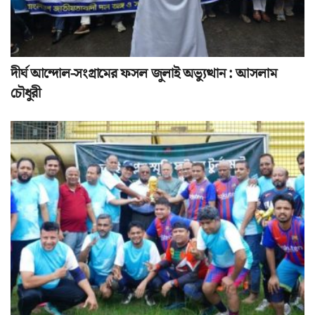
দীর্ঘ আন্দোল-সংগ্রামের ফসল জুলাই অভ্যুত্থান : আসলাম
চৌধুরী