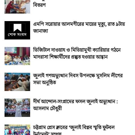
বিতরণ
এমপি সরোয়ার আলমগীরের মায়ের মৃত্যু, রাত ৯টায়
জানাজা
ডিজিটাল দাওয়াহ ও মিডিয়ামুখী ক্যারিয়ার গঠনে
মাদরাসা শিক্ষার্থীদের প্রস্তুত হওয়ার আহ্বান
জুলাই গণঅভ্যুত্থান দিবস উপলক্ষে মুসলিম লীগের
সভা অনুষ্ঠিত
দীর্ঘ আন্দোল-সংগ্রামের ফসল জুলাই অভ্যুত্থান :
আসলাম চৌধুরী
চট্টগ্রাম প্রেস ক্লাবের ‘জুলাই বিপ্লব স্মৃতি ফুটবল
টুর্নামেন্ট’ সম্পন্ন