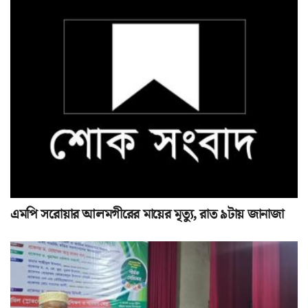
এমপি সরোয়ার আলমগীরের মায়ের মৃত্যু, রাত ৯টায় জানাজা