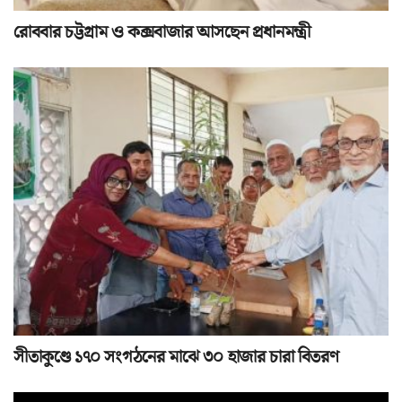
রোববার চট্টগ্রাম ও কক্সবাজার আসছেন প্রধানমন্ত্রী
সীতাকুণ্ডে ১৭০ সংগঠনের মাঝে ৩০ হাজার চারা বিতরণ