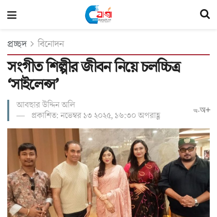
প্রচ্ছদ
বিনোদন
সংগীত শিল্পীর জীবন নিয়ে চলচ্চিত্র
‘সাইলেন্স’
আবছার উদ্দিন অলি
অ+
অ-
প্রকাশিত: নভেম্বর ১৩ ২০২৫, ১৬:৩০ অপরাহ্ণ