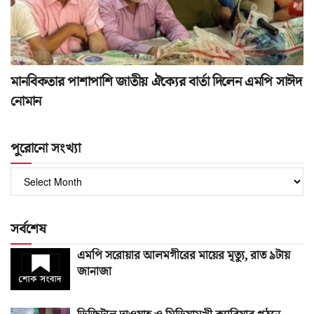
মানবিকতার পাশাপাশি জাতীয় ঐক্যের বার্তা দিলেন এমপি সাঈদ
নোমান
পুরোনো সংখ্যা
পুরোনো
সংখ্যা
সর্বশেষ
এমপি সরোয়ার আলমগীরের মায়ের মৃত্যু, রাত ৯টায়
জানাজা