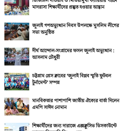
ডিজিটাল দাওয়াহ ও মিডিয়ামুখী ক্যারিয়ার গঠনে
মাদরাসা শিক্ষার্থীদের প্রস্তুত হওয়ার আহ্বান
জুলাই গণঅভ্যুত্থান দিবস উপলক্ষে মুসলিম লীগের
সভা অনুষ্ঠিত
দীর্ঘ আন্দোল-সংগ্রামের ফসল জুলাই অভ্যুত্থান :
আসলাম চৌধুরী
চট্টগ্রাম প্রেস ক্লাবের ‘জুলাই বিপ্লব স্মৃতি ফুটবল
টুর্নামেন্ট’ সম্পন্ন
মানবিকতার পাশাপাশি জাতীয় ঐক্যের বার্তা দিলেন
এমপি সাঈদ নোমান
শিক্ষার্থীদের জন্য দারাজে এক্সক্লুসিভ ডিসকাউন্টে