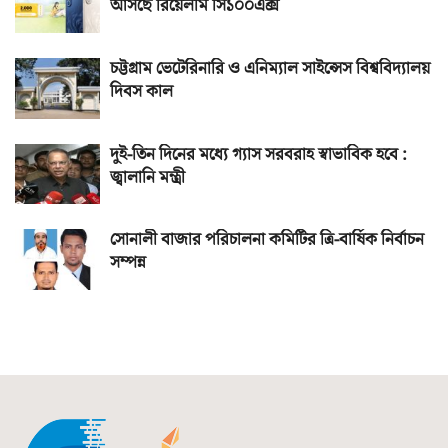
আসছে রিয়েলমি সি১০০এক্স
চট্টগ্রাম ভেটেরিনারি ও এনিম্যাল সাইন্সেস বিশ্ববিদ্যালয়
দিবস কাল
দুই-তিন দিনের মধ্যে গ্যাস সরবরাহ স্বাভাবিক হবে :
জ্বালানি মন্ত্রী
সোনালী বাজার পরিচালনা কমিটির ত্রি-বার্ষিক নির্বাচন
সম্পন্ন