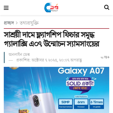
প্রচ্ছদ
তথ্যপ্রযুক্তি
সাশ্রয়ী দামে ফ্ল্যাগশিপ ফিচার সমৃদ্ধ
গ্যালাক্সি এ০৭ উন্মোচন স্যামসাংয়ের
অনলাইন ডেস্ক
অ+
অ-
প্রকাশিত: অক্টোবর ৭ ২০২৫, ২০:০৭ অপরাহ্ণ