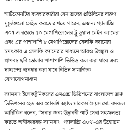
স্মার্টফোনটির ব্যবহারকারীরা যেন তাদের প্রতিদিনের দারুণ
মুহূর্তগুলো সেইভ করতে রাখতে পারেন, এজন্য গ্যালাক্সি
এ০৭-এ রয়েছে ৫০ মেগাপিক্সেলের ট্রু ডুয়াল মেইন ক্যামেরা
এবং এর পাশাপাশি ৮ মেগাপিক্সেলের সেলফি ক্যামেরা।
চমৎকার এ সেলফি ক্যামেরার মাধ্যমে আরও উজ্জ্বল ও
প্রাণবন্ত ছবি তোলার পাশাপাশি ভিডিও কল করা যাবে এবং
স্বাচ্ছন্দ্যে ব্যবহার করা যাবে বিভিন্ন সামাজিক
যোগাযোগমাধ্যম।
স্যামসাং ইলেকট্রনিকসের এমএক্স ডিভিশনের বাংলাদেশ ব্রাঞ্চ
ডিভিশনের হেড অব প্রোডাক্ট অ্যান্ড মারকম সৈয়দ মো. বদরুল
আরিফিন বলেন, “সবার জন্য উদ্ভাবনী স্মার্ট সেবা সহজলভ্য
করতে অঙ্গীকারবদ্ধ স্যামসাং। গ্যালাক্সি এ০৭’-এর উন্মোচন