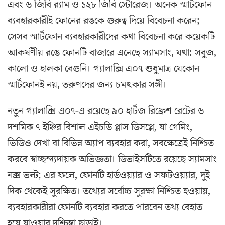
এবং ৬ জিবি র‌্যাম ও ১২৮ জিবি স্টোরেজ। অনেক স্মার্টফোন
ব্যবহারকারীই ফোনের রঙকে গুরুত্ব দিয়ে বিবেচনা করেন;
সেসব স্মার্টফোন ব্যবহারকারীদের কথা বিবেচনা করে কয়েকটি
আকর্ষণীয় রঙে ফোনটি বাজারে এনেছে স্যামসাং, যথা: সবুজ,
কালো ও হালকা বেগুনি। গ্যালাক্সি এ০৭ শুধুমাত্র যেকোন
স্মার্টফোনই নয়, তরুণদের জন্য চমৎকার সঙ্গী।
নতুন গ্যালাক্সি এ০৭-এ রয়েছে ৯০ হার্টজ রিফ্রেশ রেটের ৬
দশমিক ৭ ইঞ্চির বিশাল এইচডি প্লাস ডিসপ্লে, যা গেমিং,
ভিডিও দেখা বা বিভিন্ন অ্যাপ ব্যবহার করা, সবক্ষেত্রেই নিশ্চিত
করবে স্বাচ্ছন্দ্যদায়ক অভিজ্ঞতা। ডিভাইসটিতে রয়েছে স্যামসাং
নক্স ভল্ট; এর ফলে, ফোনটি হার্ডওয়্যার ও সফটওয়্যার, দুই
দিক থেকেই সুরক্ষিত। তথ্যের সর্বোচ্চ সুরক্ষা নিশ্চিত হওয়ায়,
ব্যবহারকারীরা ফোনটি ব্যবহার করতে পারবেন তথ্য বেহাত
হয়ে যাওয়ার দুশ্চিন্তা ছাড়াই।