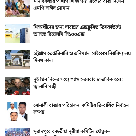
মানবিকতার পাশাপাশি জাতীয় ঐক্যের বার্তা দিলেন
এমপি সাঈদ নোমান
শিক্ষার্থীদের জন্য দারাজে এক্সক্লুসিভ ডিসকাউন্টে
আসছে রিয়েলমি সি১০০এক্স
চট্টগ্রাম ভেটেরিনারি ও এনিম্যাল সাইন্সেস বিশ্ববিদ্যালয়
দিবস কাল
দুই-তিন দিনের মধ্যে গ্যাস সরবরাহ স্বাভাবিক হবে :
জ্বালানি মন্ত্রী
সোনালী বাজার পরিচালনা কমিটির ত্রি-বার্ষিক নির্বাচন
সম্পন্ন
মুরাদপুরে রজভীয়া নূরীয়া কমিটির যৌতুক-