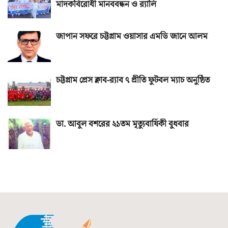
মাদকবিরোধী মানববন্ধন ও র‌্যালি
জাপান সফরে চট্টগ্রাম ওয়াসার এমডি জানে আলম
চট্টগ্রাম প্রেস ক্লাব-র‌্যাব ৭ প্রীতি ফুটবল ম্যাচ অনুষ্ঠিত
ডা. আবুল বশরের ২১তম মৃত্যুবার্ষিকী বুধবার