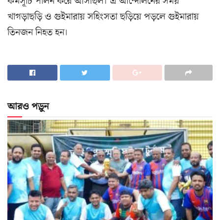
কর্মসূচি পালন করে আসছিল। এ আন্দোলনের সময়
খাগড়াছড়ি ও গুইমারায় সহিংসতা ছড়িয়ে পড়লে গুইমারায়
তিনজন নিহত হন।
আরও পড়ুন