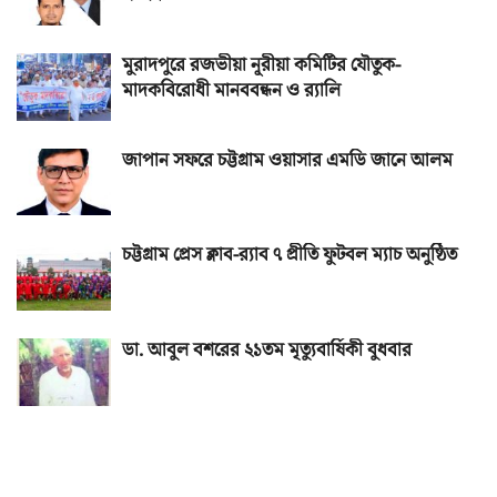
মুরাদপুরে রজভীয়া নূরীয়া কমিটির যৌতুক-
মাদকবিরোধী মানববন্ধন ও র‌্যালি
জাপান সফরে চট্টগ্রাম ওয়াসার এমডি জানে আলম
চট্টগ্রাম প্রেস ক্লাব-র‌্যাব ৭ প্রীতি ফুটবল ম্যাচ অনুষ্ঠিত
ডা. আবুল বশরের ২১তম মৃত্যুবার্ষিকী বুধবার