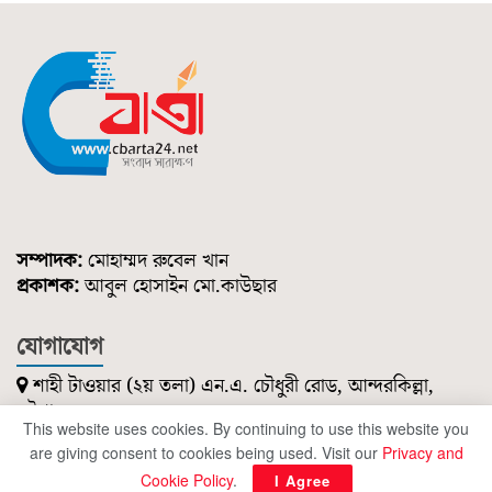
সম্পাদক:
মোহাম্মদ রুবেল খান
প্রকাশক:
আবুল হোসাইন মো.কাউছার
যোগাযোগ
শাহী টাওয়ার (২য় তলা) এন.এ. চৌধুরী রোড, আন্দরকিল্লা,
চট্টগ্রাম।
This website uses cookies. By continuing to use this website you
০১৮৫১ ২১৪ ৭৪৭
are giving consent to cookies being used. Visit our
Privacy and
cbartanews@gmail.com
Cookie Policy
.
I Agree