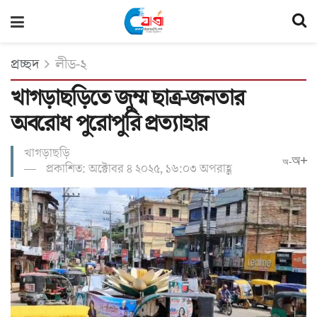
প্রচ্ছদ
লীড-২
খাগড়াছড়িতে জুম্ম ছাত্র-জনতার
অবরোধ পুরোপুরি প্রত্যাহার
খাগড়াছড়ি
অ+
অ-
প্রকাশিত: অক্টোবর ৪ ২০২৫, ১৬:০৩ অপরাহ্ণ