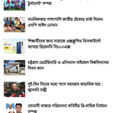
টুর্নামেন্ট’ সম্পন্ন
মানবিকতার পাশাপাশি জাতীয় ঐক্যের বার্তা দিলেন
এমপি সাঈদ নোমান
শিক্ষার্থীদের জন্য দারাজে এক্সক্লুসিভ ডিসকাউন্টে
আসছে রিয়েলমি সি১০০এক্স
চট্টগ্রাম ভেটেরিনারি ও এনিম্যাল সাইন্সেস বিশ্ববিদ্যালয়
দিবস কাল
দুই-তিন দিনের মধ্যে গ্যাস সরবরাহ স্বাভাবিক হবে :
জ্বালানি মন্ত্রী
সোনালী বাজার পরিচালনা কমিটির ত্রি-বার্ষিক নির্বাচন
সম্পন্ন