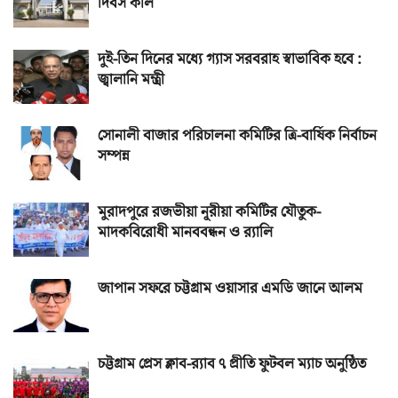
দিবস কাল
দুই-তিন দিনের মধ্যে গ্যাস সরবরাহ স্বাভাবিক হবে :
জ্বালানি মন্ত্রী
সোনালী বাজার পরিচালনা কমিটির ত্রি-বার্ষিক নির্বাচন
সম্পন্ন
মুরাদপুরে রজভীয়া নূরীয়া কমিটির যৌতুক-
মাদকবিরোধী মানববন্ধন ও র‌্যালি
জাপান সফরে চট্টগ্রাম ওয়াসার এমডি জানে আলম
চট্টগ্রাম প্রেস ক্লাব-র‌্যাব ৭ প্রীতি ফুটবল ম্যাচ অনুষ্ঠিত