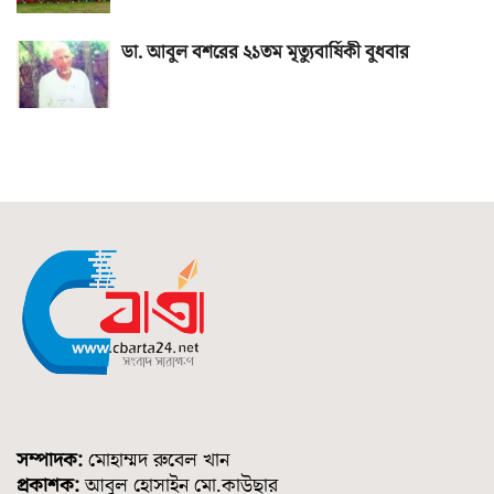
ডা. আবুল বশরের ২১তম মৃত্যুবার্ষিকী বুধবার
সম্পাদক:
মোহাম্মদ রুবেল খান
প্রকাশক:
আবুল হোসাইন মো.কাউছার