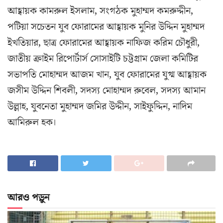
আহ্বায়ক কামরুল ইসলাম, সংগঠক মুহাম্মদ কমরুদ্দীন,
পটিয়া সচেতন যুব ফোরামের আহ্বায়ক মুনির উদ্দিন মুহাম্মদ
ইখতিয়ার, ছাত্র ফোরামের আহ্বায়ক নাফিজ করিম চৌধুরী,
জাতীয় ক্রাইম রিপোর্টার্স সোসাইটি চট্টগ্রাম জেলা কমিটির
সভাপতি মোহাম্মদ আজম খান, যুব ফোরামের যুগ্ম আহ্বায়ক
জসীম উদ্দিন শিবলী, সদস্য মোহাম্মদ রুবেল, সদস্য আমান
উল্লাহ, যুবনেতা মুহাম্মদ জমির উদ্দীন, সাইফুদ্দিন, নাদিম
আমিরুল হক।
আরও পড়ুন