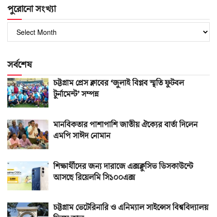
পুরোনো সংখ্যা
পুরোনো
সংখ্যা
সর্বশেষ
চট্টগ্রাম প্রেস ক্লাবের ‘জুলাই বিপ্লব স্মৃতি ফুটবল
টুর্নামেন্ট’ সম্পন্ন
মানবিকতার পাশাপাশি জাতীয় ঐক্যের বার্তা দিলেন
এমপি সাঈদ নোমান
শিক্ষার্থীদের জন্য দারাজে এক্সক্লুসিভ ডিসকাউন্টে
আসছে রিয়েলমি সি১০০এক্স
চট্টগ্রাম ভেটেরিনারি ও এনিম্যাল সাইন্সেস বিশ্ববিদ্যালয়