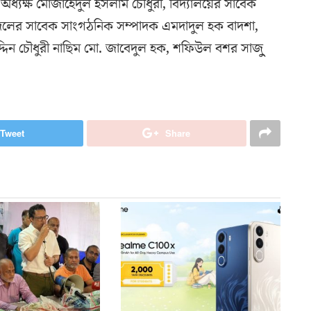
অধ্যক্ষ মোজাহেদুল ইসলাম চৌধুরী, বিদ্যালয়ের সাবেক
বদলের সাবেক সাংগঠনিক সম্পাদক এমদাদুল হক বাদশা,
র উদ্দিন চৌধুরী নাছিম মো. জাবেদুল হক, শফিউল বশর সাজু্
Tweet
Share