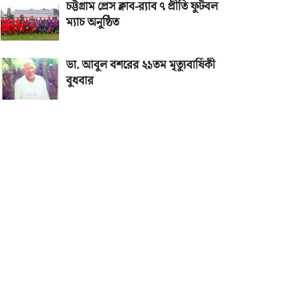
চট্টগ্রাম প্রেস ক্লাব-র‌্যাব ৭ প্রীতি ফুটবল
ম্যাচ অনুষ্ঠিত
ডা. আবুল বশরের ২১তম মৃত্যুবার্ষিকী
বুধবার