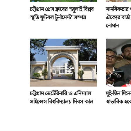
চট্টগ্রাম প্রেস ক্লাবের ‘জুলাই বিপ্লব
মানবিকতার 
স্মৃতি ফুটবল টুর্নামেন্ট’ সম্পন্ন
ঐক্যের বার্
নোমান
চট্টগ্রাম ভেটেরিনারি ও এনিম্যাল
দুই-তিন দিনে
সাইন্সেস বিশ্ববিদ্যালয় দিবস কাল
স্বাভাবিক হবে 