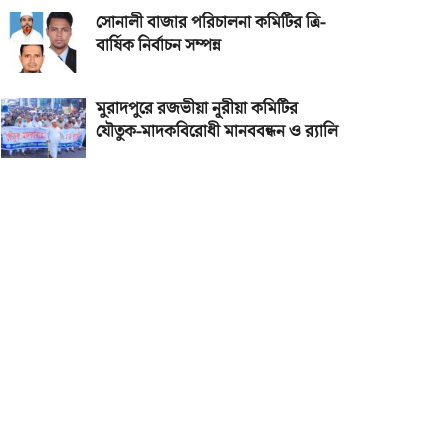
সোনালী বাজার পরিচালনা কমিটির ত্রি-
বার্ষিক নির্বাচন সম্পন্ন
মুরাদপুরে রজভীয়া নূরীয়া কমিটির
যৌতুক-মাদকবিরোধী মানববন্ধন ও র‌্যালি