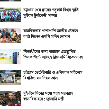
চট্টগ্রাম প্রেস ক্লাবের ‘জুলাই বিপ্লব স্মৃতি
ফুটবল টুর্নামেন্ট’ সম্পন্ন
মানবিকতার পাশাপাশি জাতীয় ঐক্যের
বার্তা দিলেন এমপি সাঈদ নোমান
শিক্ষার্থীদের জন্য দারাজে এক্সক্লুসিভ
ডিসকাউন্টে আসছে রিয়েলমি সি১০০এক্স
চট্টগ্রাম ভেটেরিনারি ও এনিম্যাল সাইন্সেস
বিশ্ববিদ্যালয় দিবস কাল
দুই-তিন দিনের মধ্যে গ্যাস সরবরাহ
স্বাভাবিক হবে : জ্বালানি মন্ত্রী