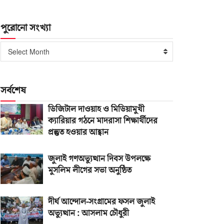
পুরোনো সংখ্যা
পুরোনো
Select Month
সংখ্যা
সর্বশেষ
ডিজিটাল দাওয়াহ ও মিডিয়ামুখী
ক্যারিয়ার গঠনে মাদরাসা শিক্ষার্থীদের
প্রস্তুত হওয়ার আহ্বান
জুলাই গণঅভ্যুত্থান দিবস উপলক্ষে
মুসলিম লীগের সভা অনুষ্ঠিত
দীর্ঘ আন্দোল-সংগ্রামের ফসল জুলাই
অভ্যুত্থান : আসলাম চৌধুরী