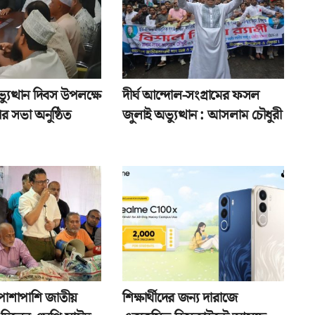
যুত্থান দিবস উপলক্ষে
দীর্ঘ আন্দোল-সংগ্রামের ফসল
র সভা অনুষ্ঠিত
জুলাই অভ্যুত্থান : আসলাম চৌধুরী
পাশাপাশি জাতীয়
শিক্ষার্থীদের জন্য দারাজে